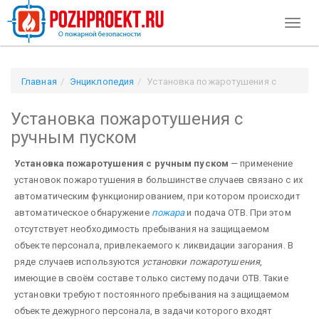
Toggl
naviga
Главная
Энциклопедия
Установка пожаротушения с
ручным пуском
Установка пожаротушения с
ручным пуском
Установка пожаротушения с ручным пуском
— применение
установок пожаротушения в большинстве случаев связано с их
автоматическим функционированием, при котором происходит
автоматическое обнаружение
пожара
и подача ОТВ. При этом
отсутствует необходимость пребывания на защищаемом
объекте персонала, привлекаемого к ликвидации загорания. В
ряде случаев используются
установки пожаротушения
,
имеющие в своём составе только систему подачи ОТВ. Такие
установки требуют постоянного пребывания на защищаемом
объекте дежурного персонала, в задачи которого входят