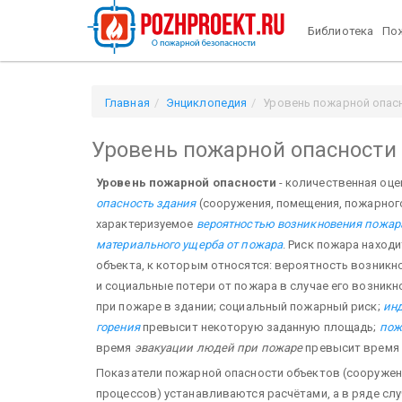
Библиотека
Пож
Главная
Энциклопедия
Уровень пожарной опас
Уровень пожарной опасности
Уровень пожарной опасности
- количественная оц
опасность здания
(сооружения, помещения, пожарного
характеризуемое
вероятностью возникновения пожар
материального ущерба от пожара
. Риск пожара наход
объекта, к которым относятся: вероятность возник
и социальные потери от пожара в случае его возникн
при пожаре в здании; социальный пожарный риск;
ин
горения
превысит некоторую заданную площадь;
пож
время
эвакуации людей при пожаре
превысит время
Показатели пожарной опасности объектов (сооружени
процессов) устанавливаются расчётами, а в ряде слу