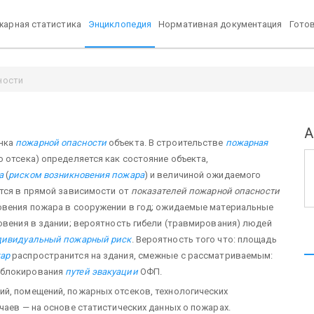
арная статистика
Энциклопедия
Нормативная документация
Гото
ности
А
енка
пожарной опасности
объекта. В строительстве
пожарная
 отсека) определяется как состояние объекта,
а
(
риском возникновения пожара
) и величиной ожидаемого
ится в прямой зависимости от
показателей пожарной опасности
новения пожара в сооружении в год; ожидаемые материальные
овения в здании; вероятность гибели (травмирования) людей
дивидуальный пожарный риск
. Вероятность того что: площадь
ар
распространится на здания, смежные с рассматриваемым:
 блокирования
путей эвакуации
ОФП.
й, помещений, пожарных отсеков, технологических
чаев — на основе статистических данных о пожарах.