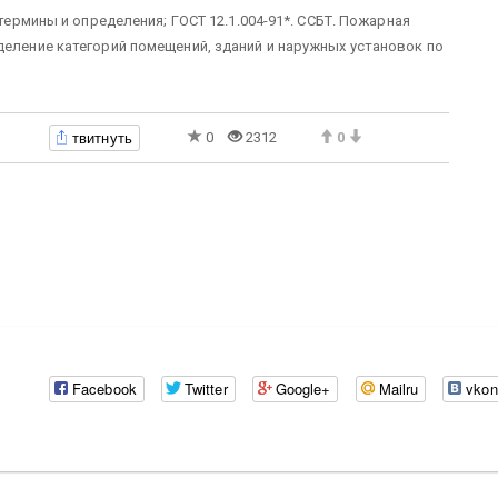
 термины и определения; ГОСТ 12.1.004-91*. ССБТ. Пожарная
деление категорий помещений, зданий и наружных установок по
твитнуть
0
2312
0
Facebook
Twitter
Google+
Mailru
vkon