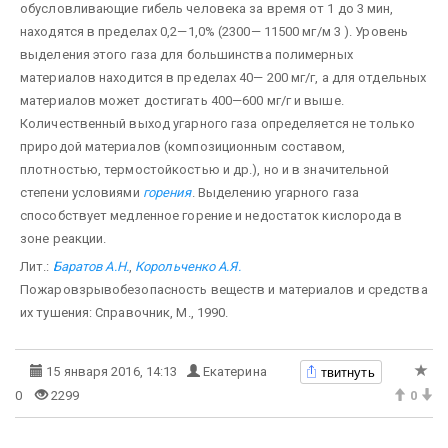
обусловливающие гибель человека за время от 1 до 3 мин,
находятся в пределах 0,2—1,0% (2300— 11500 мг/м 3 ). Уровень
выделения этого газа для большинства полимерных
материалов находится в пределах 40— 200 мг/г, а для отдельных
материалов может достигать 400—600 мг/г и выше.
Количественный выход угарного газа определяется не только
природой материалов (композиционным составом,
плотностью, термостойкостью и др.), но и в значительной
степени условиями
горения
. Выделению угарного газа
способствует медленное горение и недостаток кислорода в
зоне реакции.
Лит.:
Баратов А.Н.
,
Корольченко А.Я.
Пожаровзрывобезопасность веществ и материалов и средства
их тушения: Справочник, М., 1990.
твитнуть
15 января 2016, 14:13
Екатерина
0
2299
0