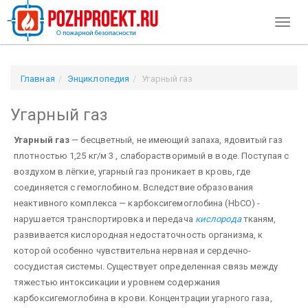
Toggl
naviga
Главная
Энциклопедия
Угарный газ
Угарный газ
Угарный газ
— бесцветный, не имеющий запаха, ядовитый газ
плотностью 1,25 кг/м 3 , слаборастворимый в воде. Поступая с
воздухом в лёгкие, угарный газ проникает в кровь, где
соединяется с гемоглобином. Вследствие образования
неактивного комплекса — карбоксигемоглобина (НbСО) -
нарушается транспортировка и передача
кислорода
тканям,
развивается кислородная недостаточность организма, к
которой особенно чувствительна нервная и сердечно-
сосудистая системы. Существует определенная связь между
тяжестью интоксикации и уровнем содержания
карбоксигемоглобина в крови. Концентрации угарного газа,