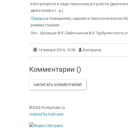
и встречается в ряде техничских устройств (двигате
двигателей и т. д.).
Пожары
в помещениях, зданиях и технологическом об
режиму горения.
Лит.:
Кузнецов В.Р, Сабельников В.А.
Турбулентность и 
14 января 2016, 13:06
Екатерина
Комментарии (
)
НАПИСАТЬ КОММЕНТАРИЙ
©2024 Pozhproekt.ru
Created by Kukharev