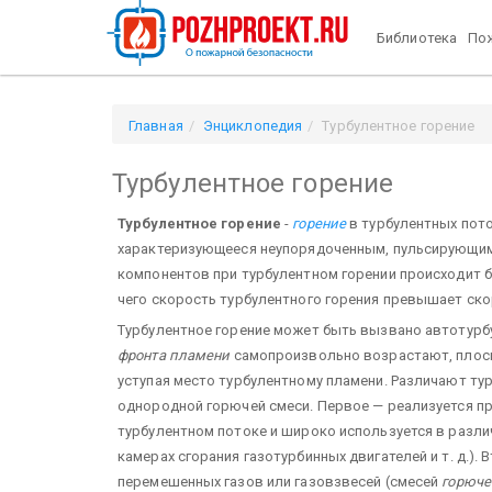
Библиотека
Пож
Главная
Энциклопедия
Турбулентное горение
Турбулентное горение
Турбулентное горение
-
горение
в турбулентных пото
характеризующееся неупорядоченным, пульсирующим
компонентов при турбулентном горении происходит б
чего скорость турбулентного горения превышает ск
Турбулентное горение может быть вызвано автотурб
фронта пламени
самопроизвольно возрастают, плос
уступая место турбулентному пламени. Различают ту
однородной горючей смеси. Первое — реализуется п
турбулентном потоке и широко используется в разли
камерах сгорания газотурбинных двигателей и т. д.).
перемешенных газов или газовзвесей (смесей
горюче