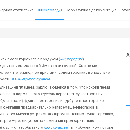
арная статистика
Энциклопедия
Нормативная документация
Гото
А
ках смеси горючего с воздухом (
кислородом
),
 движением малых объёмов таких смесей. Смешение
олее интенсивно, чем при ламинарном горении , вследствие
орость
ламинарного горения
.
улизацией пламени, заключающейся в том, что искривления
кая зона нормального
горения
перестаёт существовать,
рбулентнодиффузионное горение и турбулентное горение
ри сжигании предварительно неперемешенных газов в
чных технически устройствах (промышленных печах, горелках,
 Второе — реализуется при сжигании предварительно
й пыли
с газообразным
окислителем
) в турбулентном потоке