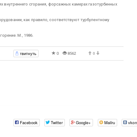
лях внутреннего сгорания, форсажных камерах газотурбинных
орудовании, как правило, соответствуют турбулентному
горение. М., 1986.
твитнуть
0
8562
0
Facebook
Twitter
Google+
Mailru
vkon