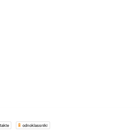
takte
odnoklassniki