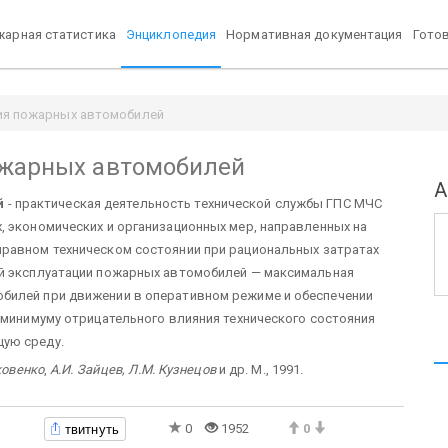
арная статистика
Энциклопедия
Нормативная документация
Гото
ция пожарных автомобилей
ожарных автомобилей
А
й
- практическая деятельность технической службы ГПС МЧС
, экономических и организационных мер, направленных на
правном техническом состоянии при рациональных затратах
ой эксплуатации пожарных автомобилей — максимальная
билей при движении в оперативном режиме и обеспечении
к минимуму отрицательного влияния технического состояния
ую среду.
ковенко
,
А.И. Зайцев, Л.М. Кузнецов
и др. М., 1991.
твитнуть
0
1952
0