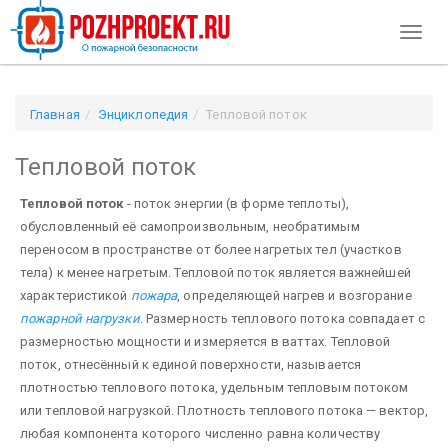
Toggl
naviga
Главная
Энциклопедия
Тепловой поток
Тепловой поток
Тепловой поток
- поток энергии (в форме теплоты),
обусловленный её самопроизвольным, необратимым
переносом в пространстве от более нагретых тел (участков
тела) к менее нагретым. Тепловой поток является важнейшей
характеристикой
пожара
, определяющей нагрев и возгорание
пожарной нагрузки
. Размерность теплового потока совпадает с
размерностью мощности и измеряется в ваттах. Тепловой
поток, отнесённый к единой поверхности, называется
плотностью теплового потока, удельным тепловым потоком
или тепловой нагрузкой. Плотность теплового потока — вектор,
любая компонента которого численно равна количеству