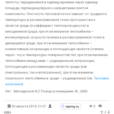
теплоты, передаваемой в единицу времени через единицу
площади, перпендикулярной к направлению взятой
компоненты. Плотность тепловой поток зависит от: градиента
температуры в рассматриваемой точке пространства и
свойств среды (коэффициент теплопроводности) в
неподвижной среде, при этом механизм
теплообмена
—
молекулярный; скорости течения в рассматриваемой точке в
движущейся среде, при этом механизм теплообмена —
конвективный; излучающих и поглощающих свойств (степени
черно- ты) и температуры поверхностей тел, при этом механизм
теплообмена между ними — радиационный; излучающих,
поглощающих и рассеивающих свойств среды (как
спектральных, так и интегральных), при этом механизм
локального теплообмена в среде — радиационный (см.
Тепловое
излучение
).
Лит.:
Молчадский И.С.
Пожар в помещении. М., 2005.
твитнуть
30 августа 2014, 21:37
0
6884
0