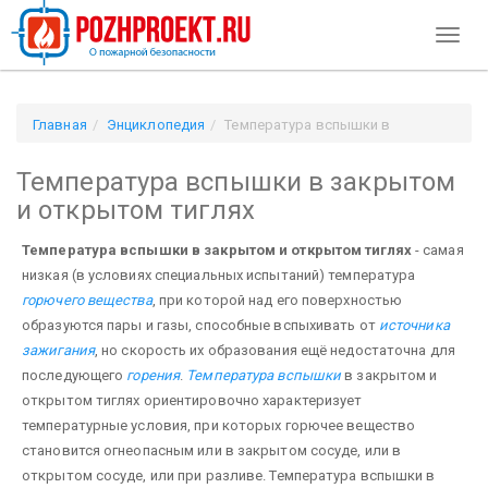
Toggl
naviga
Главная
Энциклопедия
Температура вспышки в
закрытом и открытом тиглях
Температура вспышки в закрытом
и открытом тиглях
Температура вспышки в закрытом и открытом тиглях
- самая
низкая (в условиях специальных испытаний) температура
горючего вещества
, при которой над его поверхностью
образуются пары и газы, способные вспыхивать от
источника
зажигания
, но скорость их образования ещё недостаточна для
последующего
горения
.
Температура вспышки
в закрытом и
открытом тиглях ориентировочно характеризует
температурные условия, при которых горючее вещество
становится огнеопасным или в закрытом сосуде, или в
открытом сосуде, или при разливе. Температура вспышки в