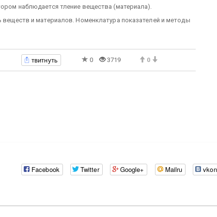
тором наблюдается тление вещества (материала).
ть веществ и материалов. Номенклатура показателей и методы
твитнуть
0
3719
0
Facebook
Twitter
Google+
Mailru
vkon