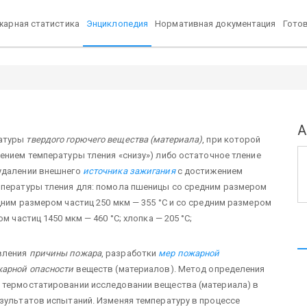
арная статистика
Энциклопедия
Нормативная документация
Гото
А
ратуры
твердого горючего вещества (материала)
, при которой
ением температуры тления «снизу») либо остаточное тление
удалении внешнего
источника зажигания
с достижением
мпературы тления для: помола пшеницы со средним размером
дним размером частиц 250 мкм — 355 °С и со средним размером
м частиц 1450 мкм — 460 °С; хлопка — 205 °С;
вления
причины пожара
, разработки
мер пожарной
жарной опасности
веществ (материалов). Метод определения
в термостатировании исследовании вещества (материала) в
езультатов испытаний. Изменяя температуру в процессе