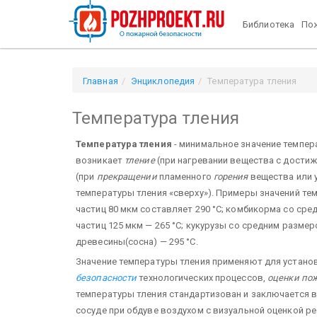
Библиотека
Пож
Главная
Энциклопедия
Температура тления
Температура тления
Температура тления
- минимальное значение темпе
возникает
тление
(при нагревании вещества с достиж
(при
прекращении
пламенного
горения
вещества или 
температуры тления «сверху»). Примеры значений те
частиц 80 мкм составляет 290 °С; комбикорма со сре
частиц 125 мкм — 265 °С; кукурузы со средним размеро
древесины(сосна) — 295 °С.
Значение температуры тления применяют для устано
безопасности
технологических процессов,
оценки по
температуры тления стандартизован и заключается 
сосуде при обдуве воздухом с визуальной оценкой р