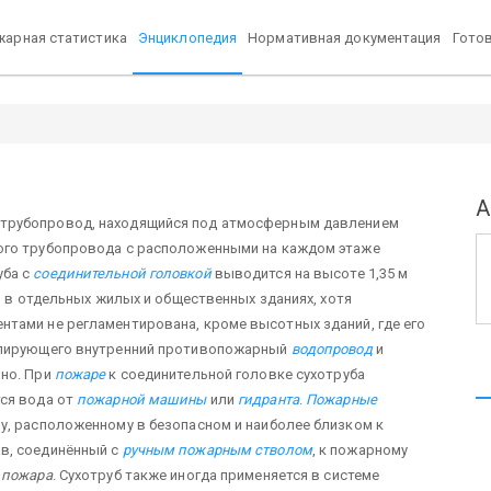
арная статистика
Энциклопедия
Нормативная документация
Гото
А
трубопровод, находящийся под атмосферным давлением
ого трубопровода с расположенными на каждом этаже
уба с
соединительной головкой
выводится на высоте 1,35 м
я в отдельных жилых и общественных зданиях, хотя
тами не регламентирована, кроме высотных зданий, где его
блирующего внутренний противопожарный
водопровод
и
ьно. При
пожаре
к соединительной головке сухотруба
тся вода от
пожарной машины
или
гидранта
.
Пожарные
у, расположенному в безопасном и наиболее близком к
в, соединённый с
ручным пожарным стволом
, к пожарному
 пожара
. Сухотруб также иногда применяется в системе