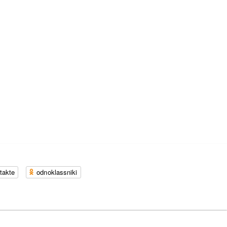
takte
odnoklassniki