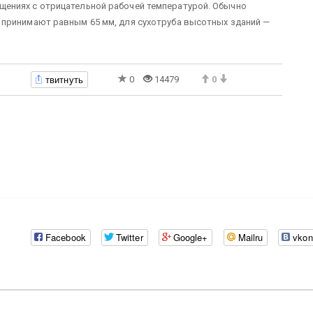
ениях с отрицательной рабочей температурой. Обычно
 принимают равным 65 мм, для сухотруба высотных зданий —
твитнуть
0
14479
0
Facebook
Twitter
Google+
Mailru
vkon