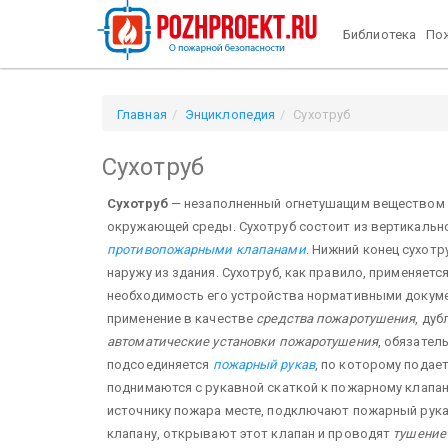
Библиотека
Пож
Главная
Энциклопедия
Сухотруб
Сухотруб
Сухотруб
— незаполненный огнетушащим веществом 
окружающей среды. Сухотруб состоит из вертикальн
противопожарными клапанами
. Нижний конец сухотр
наружу из здания. Сухотруб, как правило, применяетс
необходимость его устройства нормативными докумен
применение в качестве
средства пожаротушения
, ду
автоматические установки пожаротушения
, обязател
подсоединяется
пожарный рукав
, по которому подае
поднимаются с рукавной скаткой к пожарному клапан
источнику пожара месте, подключают пожарный рука
клапану, открывают этот клапан и проводят
тушение