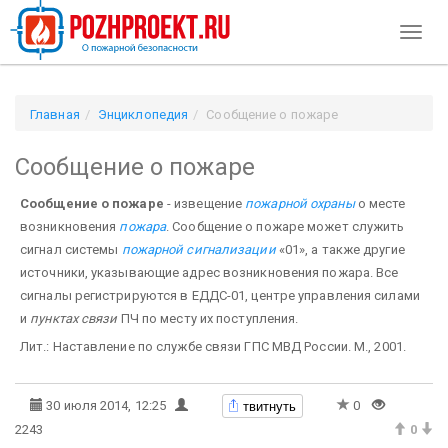
Toggl
naviga
Главная
Энциклопедия
Сообщение о пожаре
Сообщение о пожаре
Сообщение о пожаре
- извещение
пожарной охраны
о месте
возникновения
пожара
. Сообщение о пожаре может служить
сигнал системы
пожарной сигнализации
«01», а также другие
источники, указывающие адрес возникновения пожара. Все
сигналы регистрируются в ЕДДС-01, центре управления силами
и
пунктах связи
ПЧ по месту их поступления.
Лит.: Наставление по службе связи ГПС МВД России. М., 2001.
твитнуть
30 июля 2014, 12:25
0
2243
0