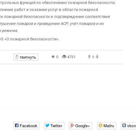
онтрольных функций по обеспечению пожарной безопасности;
олнение работ и оказание услуг в области пожарной
ти пожарной безопасности и подтверждение соответствия
 тушение пожаров и проведение АСР; учёт пожаров и их
го режима
.
-ФЗ «О пожарной безопасности».
твитнуть
0
4731
0
Facebook
Twitter
Google+
Mailru
vkon