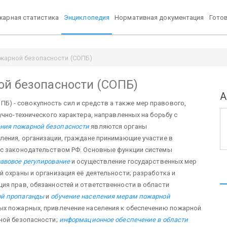
арная статистика
Энциклопедия
Нормативная документация
Гото
жарной безопасности (СОПБ)
ой безопасности (СОПБ)
А
ПБ) - совокупность сил и средств а также мер правового,
учно-технического характера, направленных на борьбу с
ния пожарной безопасности
являются органы
ления, организации, граждане принимающие участие в
 с законодательством РФ. Основные функции системы
авовое регулирование
и осуществление государственных мер
й охраны и организация её деятельности; разработка и
ия прав, обязанностей и ответственности в области
й пропаганды
и
обучение населения мерам пожарной
ых пожарных, привлечение населения к обеспечению пожарной
ой безопасности;
информационное обеспечение в области