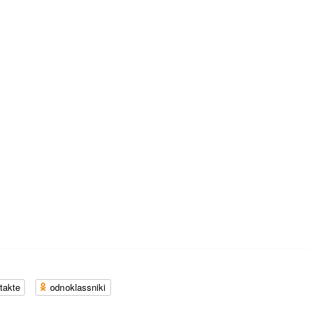
takte
odnoklassniki