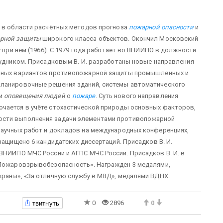
м в области расчётных методов прогноза
пожарной опасности
и
рной защиты
широкого класса объектов. Окончил Московский
у при нём (1966). С 1979 года работает во ВНИИПО в должности
рудником. Присадковым В. И. разработаны новые направления
ьных вариантов противопожарной защиты промышленных и
планировочные решения зданий, системы автоматического
и
оповещения людей
о
пожаре
. Суть нового направления
чается в учёте стохастической природы основных факторов,
ости выполнения задачи элементами противопожарной
научных работ и докладов на международных конференциях,
защищено 6 кандидатских диссертаций. Присадков В. И.
ВНИИПО МЧС России и АГПС МЧС России. Присадков В. И. в
«Пожаровзрывобезопасность». Награжден 3 медалями,
храны», «За отличную службу в МВД», медалями ВДНХ.
твитнуть
0
2896
0