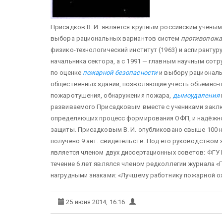
Присадков В. И. является крупным российским учёны
выбора рациональных вариантов систем
противопожа
физико-технологический институт (1963) и аспирантур
начальника сектора, а с 1991 — главным научным сот
по оценке
пожарной безопасности
и выбору рационал
общественных зданий, позволяющие учесть объёмно-
пожаротушения, обнаружения пожара,
дымоудаления
развиваемого Присадковым вместе с учениками заклю
определяющих процесс формирования ОФП, и надёжн
защиты. Присадковым В. И. опубликовано свыше 100 
получено 9 ант. свидетельств. Под его руководством 
является членом двух диссертационных советов: ФГУ 
течение 6 лет являлся членом редколлегии журнала 
нагрудными знаками: «Лучшему работнику пожарной о
25 июня 2014, 16:16