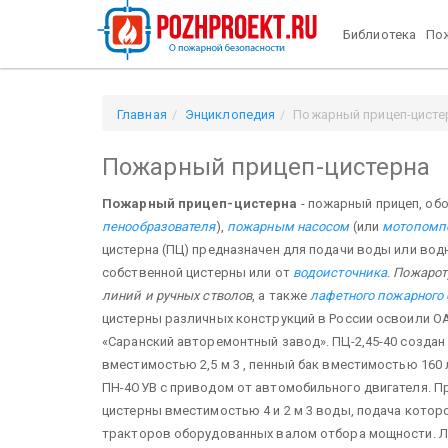
Библиотека
Пож
Главная
Энциклопедия
Пожарный прицеп-цисте
Пожарный прицеп-цистерна
Пожарный прицеп-цистерна
- пожарный прицеп, об
пенообразователя
),
пожарным насосом
(или
мотопомп
цистерна (ПЦ) предназначен для подачи воды или во
собственной цистерны или от
водоисточника
.
Пожарот
линий и ручных стволов
, а также
лафетного пожарного 
цистерны различных конструкций в России освоили 
«Саранский авторемонтный завод». ПЦ-2,45-40 создан н
вместимостью 2,5 м 3 , пенный бак вместимостью 16
ПН-4ОУВ с приводом от автомобильного двигателя. П
цистерны вместимостью 4 и 2 м 3 воды, подача кото
тракторов оборудованных валом отбора мощности. Ли