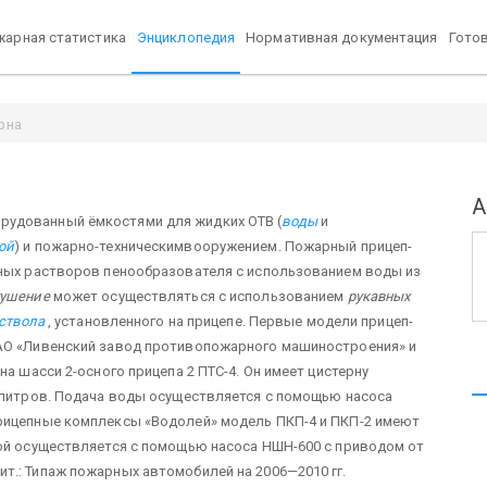
арная статистика
Энциклопедия
Нормативная документация
Гото
рна
А
орудованный ёмкостями для жидких ОТВ (
воды
и
ой
) и пожарно-техническимвооружением. Пожарный прицеп-
дных растворов пенообразователя с использованием воды из
ушение
может осуществляться с использованием
рукавных
ствола
, установленного на прицепе. Первые модели прицеп-
ОАО «Ливенский завод противопожарного машиностроения» и
а шасси 2-осного прицепа 2 ПТС-4. Он имеет цистерну
0 литров. Подача воды осуществляется с помощью насоса
рицепные комплексы «Водолей» модель ПКП-4 и ПКП-2 имеют
рой осуществляется с помощью насоса НШН-600 с приводом от
т.: Типаж пожарных автомобилей на 2006—2010 гг.