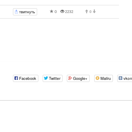
твитнуть
0
2232
0
Facebook
Twitter
Google+
Mailru
vkon