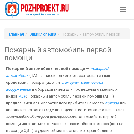
Toggl
naviga
Главная
Энциклопедия
Пожарный автомобиль первой
помощи
Пожарный автомобиль первой
помощи
Пожарный автомобиль первой помощи
—
пожарный
автомобиль
(ПА) на шасси легкого класса, оснащённый
средствами пожаротушения,
пожарно-техническим
вооружением
и оборудованием для проведения отдельных
видов
АСР
. Пожарный автомобиль первой помощи (АПП)
предназначен для оперативного прибытия на место
пожара
или
аварии и быстрого введения в действие. Иногда его называют
«автомобиль быстрого реагирования»
. Автомобиль первой
помощи изготавливают чаще на шасси лёгкого класса (полная
масса до 3,5 т) с удельной мощностью, которая больше