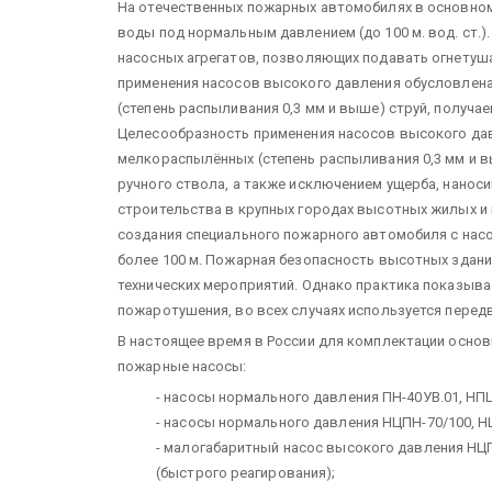
На отечественных пожарных автомобилях в основно
воды под нормальным давлением (до 100 м. вод. ст.)
насосных агрегатов, позволяющих подавать огнетуша
применения насосов высокого давления обусловлен
(степень распыливания 0,3 мм и выше) струй, получа
Целесообразность применения насосов высокого д
мелкораспылённых (степень распыливания 0,3 мм и в
ручного ствола, а также исключением ущерба, нано
строительства в крупных городах высотных жилых и
создания специального пожарного автомобиля с нас
более 100 м. Пожарная безопасность высотных здани
технических мероприятий. Однако практика показывае
пожаротушения, во всех случаях используется перед
В настоящее время в России для комплектации осн
пожарные насосы:
- насосы нормального давления ПН-40УВ.01, НПЦ
- насосы нормального давления НЦПН-70/100, Н
- малогабаритный насос высокого давления НЦ
(быстрого реагирования);