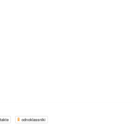
takte
odnoklassniki