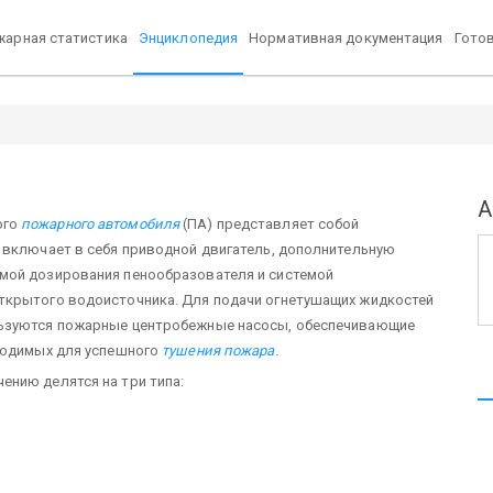
арная статистика
Энциклопедия
Нормативная документация
Гото
А
ого
пожарного автомобиля
(ПА) представляет собой
 включает в себя приводной двигатель, дополнительную
мой дозирования пенообразователя и системой
ткрытого водоисточника. Для подачи огнетушащих жидкостей
льзуются пожарные центробежные насосы, обеспечивающие
бходимых для успешного
тушения пожара
.
ению делятся на три типа: