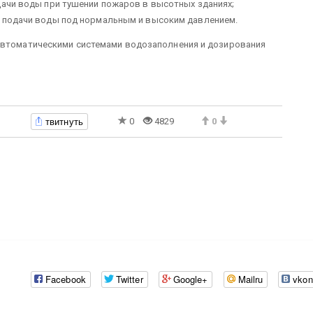
дачи воды при тушении пожаров в высотных зданиях;
я подачи воды под нормальным и высоким давлением.
 автоматическими системами водозаполнения и дозирования
твитнуть
0
4829
0
Facebook
Twitter
Google+
Mailru
vkon