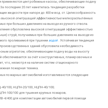
м применяются центробежные насосы, обеспечивающие подачу
. За последние 20 лет наметилась тенденция разработки
щие жидкости при напоре до 400 м вод. ст. Целесообразность
а высокой
огнетушащей эффективностью
мелкораспылённых
емых при больших давлениях на выходе из ручного ствола.
авления обусловлена высокой огнетушащей эффективностью
ыше) струй, получаемых при больших давлениях на выходе из
симого проливаемой при тушении
водой
. Устойчивая тенденция
 производственных зданий обусловила необходимость
осным агрегатом, обеспечивающим подачу воды на высоту
й обеспечивается за счёт конструктивных, планировочных и
т, что, несмотря на наличие систем стационарного
вижная пожарная техника.
овных пожарных автомобилей изготавливаются следующие
-40/100, НЦПН-20/100, НЦПН-40/100;
ЦПН-100/100 для тушения крупных пожаров;
ПВ-4/400 для комплектации автомобилей первой помощи