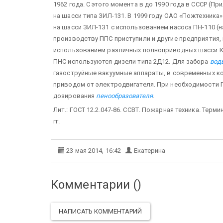
1962 года. С этого момента в до 1990 года в СССР (
на шасси типа ЗИЛ-131. В 1999 году ОАО «Пожтехника
на шасси ЗИЛ-1З1 с использованием насоса ПН-110 (нап
производству ППС приступили и другие предприятия
использованием различных полноприводных шасси Кам
ПНС используются дизели типа 2Д12. Для забора
вод
газоструйные вакуумные аппараты, в современных к
приводом от электродвигателя. При необходимости 
дозирования
пенообразователя
.
Лит.: ГОСТ 12.2.047-86. ССВТ. Пожарная техника. Терм
гг.
23 мая 2014, 16:42
Екатерина
Комментарии (
)
НАПИСАТЬ КОММЕНТАРИЙ