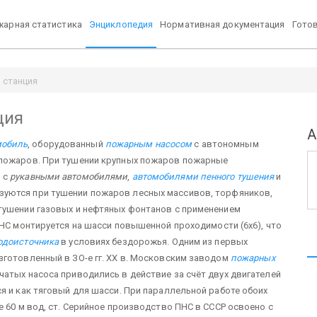
арная статистика
Энциклопедия
Нормативная документация
Гото
 станция
ция
А
мобиль
, оборудованный
пожарным насосом
с автономным
 пожаров. При тушении крупных пожаров пожарные
 с
рукавными автомобилями
,
автомобилями пенного тушения
и
ьзуются при тушении пожаров лесных массивов, торфяников,
тушении газовых и нефтяных фонтанов с применением
 ПНС монтируется на шасси повышенной проходимости (6х6), что
одоисточника
в условиях бездорожья. Одним из первых
зготовленный в ЗО-е гг. ХХ в. Московским заводом
пожарных
чатых насоса приводились в действие за счёт двух двигателей
я и как тяговый для шасси. При параллельной работе обоих
е 60 м вод, ст. Серийное производство ПНС в СССР освоено с