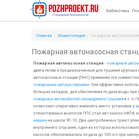
Библиотека
Пож
Главная
Энциклопедия
Пожарная автонасосная
Пожарная автонасосная стан
Пожарная автонасосная станция
-
пожарный авто
двигателем и предназначенный для тушения крупных
автонасосные станции (ПНС) применяются совместно
пожарными автоцистернами
. Они эффективно испол
больших складов, для обеспечения подачи воды при 
пожарных автомобилей газоводяного тушения
и т. п.
позволяет оперативно изменять место установки у
в
отечественных аналогов ППС стал автонасос НАТИ, и
машин
на шасси ЯГ-10. Два центробежных трехступен
внутреннего сгорания, один из которых использовалс
насосов обеспечивалась подача до 100 л/с при напор