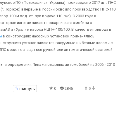
Прилукское ПО «Пожмашина», Украина) произведено 2017 шт. ПНС
» (г. Торжок) впервые в России освоило производство ПНС-110
ор 100 м вод. ст. при подаче 110 л/с). С 2003 года к
, которые изготавливают пожарные автомобили с
АЗ и «Урал» и насоса НЦПН-100/100. В качестве привода в
ы
в конструкциях насосных установок применялись
онструкциях устанавливаются вакуумные шиберные насосы с
ППС может оснащаться ручной или автоматической системой
ины и определения; Типаж пожарных автомобилей на 2006 - 2010
твитнуть
0
2846
0