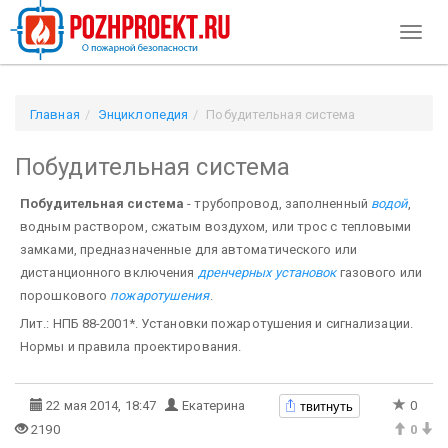
Toggl
naviga
Главная
Энциклопедия
Побудительная система
Побудительная система
Побудительная система
- трубопровод, заполненный
водой
,
водным раствором, сжатым воздухом, или трос с тепловыми
замками, предназначенные для автоматического или
дистанционного включения
дренчерных установок
газового или
порошкового
пожаротушения
.
Лит.: НПБ 88-2001*. Установки пожаротушения и сигнализации.
Нормы и правила проектирования.
твитнуть
22 мая 2014, 18:47
Екатерина
0
2190
0