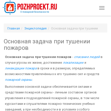
Toggl
naviga
Главная
Энциклопедия
Основная задача при тушении
пожаров
Основная задача при тушении
пожаров
Основная задача при тушении пожаров
-
спасание людей
в
случае угрозы их жизни, достижение
локализации
и
ликвидации пожара
в сроки и в размерах, определяемых
возможно­стями привлечённых к его тушению сил и средств
пожарной охраны
.
Выполнение основной задачи обеспечивается силами и
средствами пожарной охраны - личным составом органов
управления и подразделений по­жарной охраны, в том числе
курсантами и слушателями пожарно-технических учебных
заведений, а при необходимости и в условиях особого