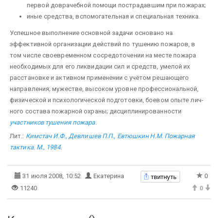
первой доврачебной помощи пострадавшим при пожарах;
иные средства, вспо­могательная и специальная техника.
Успешное выполнение основной задачи основано на
эффективной организации дейст­вий по тушению пожаров, в
том числе своевременном сосредоточении на месте пожара
необходимых для его ликвидации сил и средств, умелой их
расстановке и активном применении с учётом решающего
направ­ления; мужестве, высоком уровне профессиональной,
физической и психологической подготовки, боевом опыте лич­
ного состава пожарной охраны; дисциплинированности
участников тушения пожара
.
Лит.:
Кимстач И.Ф., Девлишев П.П., Евтюшкин Н.М.
Пожарная
тактика. М., 1984
.
твитнуть
31 июля 2008, 10:52
Екатерина
0
11240
0