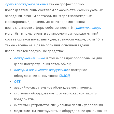
противопожарного режима
также профессорско-
преподавательским составом пожарно-технических учебных
заведений, личным составом иных противопожарных
формирований, независимо от их ведом­ственной
принадлежности и форм собственности. К
тушению пожара
могут быть привлечены в установленном порядке личный
состав органов внутренних дел, военнослужащие, силы ГО, а
также население. Для выпол­нения основной задачи
используются следующие средства:
пожарные машины
, в том числе приспособленные для
целей пожа­ротушения автомобили;
пожарно-техническое вооружение
и пожарное
оборудование, в том числе
СИЗОД
;
ОТВ
;
аварийно-спасательное оборудование и техника;
системы и оборудование противопожарной за­щиты
предприятий;
системы и устройства специальной связи и управления;
медикаменты, инструменты и обо­рудование для оказания