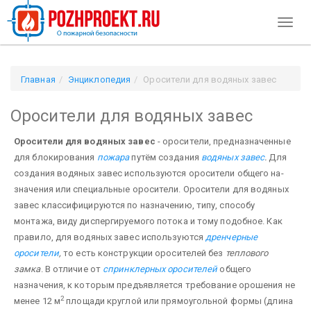
Toggl
naviga
Главная
Энциклопедия
Оросители для водяных завес
Оросители для водяных завес
Оросители для водяных завес
- оросители, предназначенные
для блокирования
по­жара
путём создания
водяных завес
.
Для
создания водяных завес используются оросители общего на­
значения или специальные оросители. Оросители для водяных
завес классифицируются по назначению, типу, способу
монтажа, виду диспергируемого потока и тому подобное. Как
правило, для водяных завес используются
дренчерные
оросители
,
то есть конструкции оросителей без
теплового
замка
. В отличие от
спринклерных оросителей
общего
назначения, к которым предъявляется требование орошения не
2
менее 12 м
площади круглой или прямоугольной формы (длина