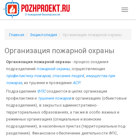
Toggl
naviga
Главная
Энциклопедия
Организация пожарной охраны
Организация пожарной охраны
Организация пожарной охраны
- процесс создания
подразделений
пожарной охра­ны
, осуществляющих
профилактику пожаров
,
спасание людей
,
имущества
при
пожарах
, их тушение и проведение
АСР
.
Подразделения
ФПС
создаются в целях организации
профилактики и
тушения пожа­ров
в организациях (объектовые
подразделения), в закрытых административно-
территориальных образованиях, а также в особо важных и
режимных организациях (специальные и воинские
подразделения), в населённых пунктах (территориальные под­
разделения). Финансовое обеспечение деятельности ФПС,