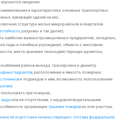
изучаются сведе­ния:
, наименования и характеристика основных транспортных
ежных, нумерация зданий на них;
ировочная структура жилых микрорайонов и кварталов
естойкость
, разрывы и так далее);
сть наиболее важных промышленных предприятий, складских,
ие сады и ле­чебные учреждения, объекты с массовым
ности, места хранения сильнодействующих ядовитых,
оснабжения района выезда, трассировка и диаметр
арных гидрантов
, расположение и ёмкость пожарных
сточников
и подъездов к ним, возможность использования
ушения
;
использовать при пожарах;
м
воды
или её отсутствием, с не­удовлетворительными
особенности организации
туше­ния пожаров
на этих участках.
тической подготовке начальствующего состава федеральной