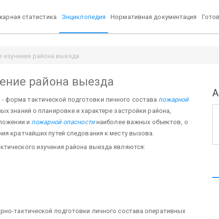
арная статистика
Энциклопедия
Нормативная документация
Гото
е изучение района выезда
чение района выезда
А
а
- форма тактической под­готовки личного состава
пожарной
ых знаний о планировке и характере застройки района,
оложении и
пожарной опасности
наиболее важных объектов, о
ения кратчайших путей следования к месту вызова.
тического изучения района выезда яв­ляются:
арно-тактической подготовки личного состава оперативных