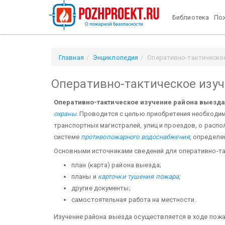
Библиотека
Пож
Главная
Энциклопедия
Оперативно-тактическо
Оперативно-тактическое изу
Оперативно-тактическое изучение района выезд
охраны
. Проводится с целью приобретения необходим
транспортных магистралей, улиц и проездов, о расп
системе
противопожарного водоснабжения
, опре­дел
Основными источниками сведений для оперативно-так
план (карта) района выезда;
планы и
карточки тушения пожара
;
другие документы;
самостоятель­ная работа на местности.
Изучение района выезда осуществляется в ходе пож