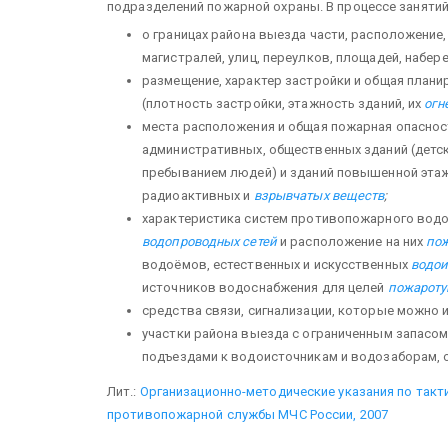
подразделений пожарной охраны. В процессе занятий 
о границах района выезда части, расположение
магист­ралей, улиц, переулков, площадей, набер
размещение, характер за­стройки и общая план
(плотность застройки, этажность зданий, их
огн
места расположения и общая пожарная опас­но
административных, общественных зданий (детск
пребыванием людей) и зданий повышенной этаж
радиоактивных и
взрывчатых веществ
;
характеристика сис­тем противопожарного вод
водопроводных сетей
и расположение на них
пож
водоёмов, естественных и искусственных
водои
источников водо­снабжения для целей
пожарот
средства связи, сигнализации, которые можно 
участки района выезда с ограниченным запасо
подъездами к водоисточникам и водозаборам, 
Лит.:
Организационно-методические указания по так
противопожарной службы МЧС России, 2007