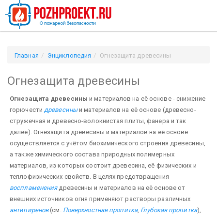
Главная
Энциклопедия
Огнезащита древесины
Огнезащита древесины
Огнезащита древесины
и материалов на её основе - снижение
горю­чести
древесины
и материалов на её основе (древесно-
стружечная и древесно-волокнистая плиты, фане­ра и так
далее). Огнезащита древесины и материалов на её основе
осуществляется с учётом биохимического строения древеси­ны,
а также химического состава природных полимерных
материалов, из которых состоит древесина, её физических и
теплофизических свойств. В целях предотвращения
воспламенения
древесины и материа­лов на её основе от
внешних источников огня применяют растворы различных
антипиренов
(см.
Поверхностная пропитка
,
Глубокая пропитка
),