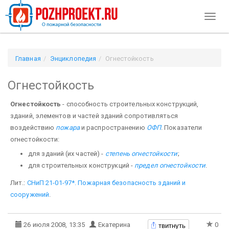
Toggl
naviga
Главная
Энциклопедия
Огнестойкость
Огнестойкость
Огнестойкость
- способность строительных конструкций,
зданий, элементов и частей зда­ний сопротивляться
воздействию
пожара
и распространению
ОФП
. Показатели
огнестойкости:
для зданий (их час­тей) -
степень огнестойкости
;
для строительных конструкций -
предел огнестойкости
.
Лит.:
СНиП 21-01-97*. Пожарная безопасность зданий и
сооружений
.
твитнуть
26 июля 2008, 13:35
Екатерина
0