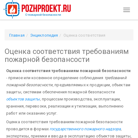
Toggl
naviga
Главная
Энциклопедия
Оценка соответствия
требованиям пожарной безопансости
Оценка соответствия требованиям
пожарной безопансости
Оценка соответствия требованиям пожарной безопасности
- прямое или косвенное определение соблюдения
требований
пожарной безопасности
, предъявляемых к продукции, объектам
защиты, системам обеспечения пожарной безопасности
объектов защиты
,
процессам произ­водства, эксплуатации,
хранения, перевозки, реализации и утилизации, выполнению
работ или оказа­нию услуг.
Оценка соответствия требованиям пожарной безопасности
проводится в формах
государственного пожарного надзора
,
экспертизы, приемки и ввода в эксплуатацию объектов защиты,