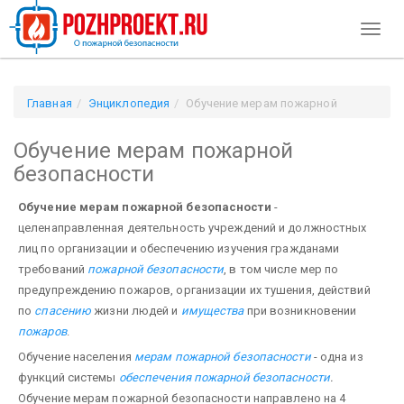
Toggl
naviga
Главная
Энциклопедия
Обучение мерам пожарной
безопасности
Обучение мерам пожарной
безопасности
Обучение мерам пожарной безопасности
-
целенаправленная деятельность уч­реждений и должностных
лиц по организации и обеспечению изучения гражданами
требований
пожар­ной безопасности
, в том числе мер по
предупреждению пожаров, организации их тушения, действий
по
спа­сению
жизни людей и
имущества
при возникновении
пожаров
.
Обучение населения
мерам пожарной безопасности
- одна из
функций системы
обеспечения пожарной безопасности
.
Обучение мерам пожарной безопасности направлено на 4