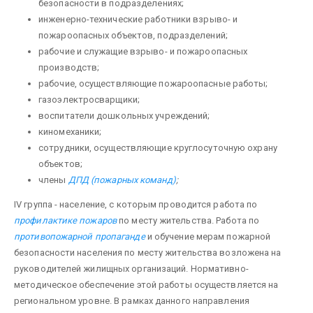
безопасности в подраз­делениях;
инженерно-технические работники взрыво- и
пожароопасных объектов, подразделений;
рабочие и служащие взрыво- и пожароопасных
производств;
рабочие, осуществляющие пожароопасные работы;
газоэлектросварщики;
воспитатели дошкольных учреждений;
киномеханики;
сотрудники, осуществ­ляющие круглосуточную охрану
объектов;
члены
ДПД (пожарных команд)
;
IV группа - население, с кото­рым проводится работа по
профилактике пожаров
по месту жительства. Работа по
противопожарной пропаганде
и обучение мерам пожарной
безопасности населения по месту жительства возложена на
руководителей жилищных организаций. Нормативно-
методическое обеспечение этой работы осуществляется на
региональном уровне. В рамках данного направления