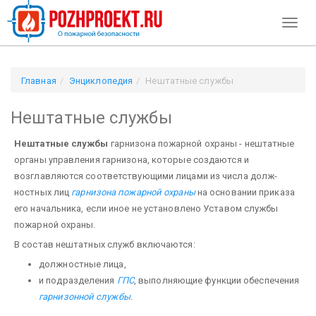
Toggl
naviga
Главная
Энциклопедия
Нештатные службы
Нештатные службы
Нештатные службы
гарнизона пожарной охраны - нештатные
органы управления гарнизона, которые создаются и
возглавляются соответствующими лицами из числа долж­
ностных лиц
гарнизона пожарной охраны
на основании приказа
его начальника, если иное не установлено Уставом службы
пожарной охраны.
В состав нештатных служб включаются:
должностные лица,
и подразделения
ГПС
, выполняющие функции обеспечения
гарнизонной службы
.