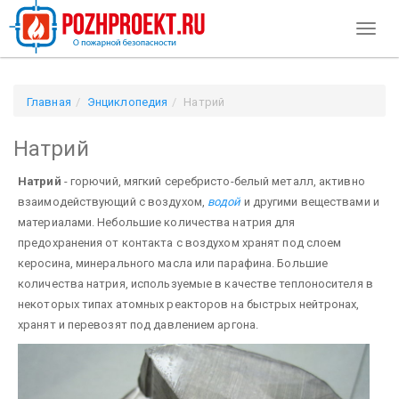
Toggl
naviga
Главная
Энциклопедия
Натрий
Натрий
Натрий
- горючий, мягкий серебристо-белый металл, активно
взаимодействующий с воздухом,
водой
и другими веществами и
материалами. Небольшие количества натрия для
предохранения от контакта с воз­духом хранят под слоем
керосина, минерального масла или парафина. Большие
количества натрия, исполь­зуемые в качестве теплоносителя в
некоторых типах атомных реакторов на быстрых нейтронах,
хранят и перевозят под давлением аргона.