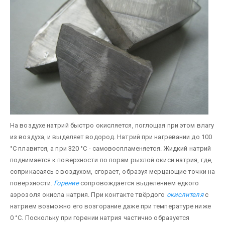
На воздухе натрий быстро окисляется, поглощая при этом влагу
из воздуха, и выделяет водород. Натрий при нагревании до 100
°С плавится, а при 320 °С - самовоспламеняется. Жидкий натрий
поднимается к поверх­ности по порам рыхлой окиси натрия, где,
соприкасаясь с воздухом, сгорает, образуя мерцающие точки на
поверхности.
Горение
сопровождается выделением едкого
аэрозоля окисла натрия. При контакте твёрдого
окислителя
с
натрием возможно его возгорание даже при температуре ниже
0 °С. Поскольку при го­рении натрия частично образуется