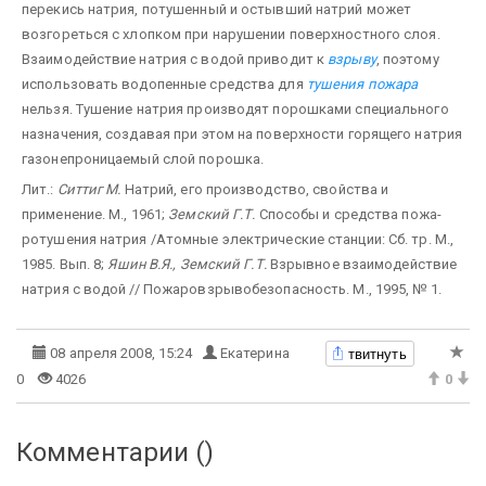
перекись натрия, потушенный и остывший натрий может
возгореться с хлоп­ком при нарушении поверхностного слоя.
Взаимодействие натрия с водой приводит к
взрыву
, поэтому
использовать водопенные средства для
тушения пожара
нельзя. Тушение натрия производят порошками спе­циального
назначения, создавая при этом на поверхности горящего натрия
газонепроницаемый слой по­рошка.
Лит.:
Ситтиг М.
Натрий, его производство, свойства и
применение. М., 1961;
Земский Г.Т.
Способы и средства пожа­
ротушения натрия /Атомные электрические станции: Сб. тр. М.,
1985. Вып. 8;
Яшин В.Я., Земский Г.Т.
Взрывное взаимодейст­вие
натрия с водой // Пожаровзрывобезопасность. М., 1995, № 1.
твитнуть
08 апреля 2008, 15:24
Екатерина
0
4026
0
Комментарии (
)