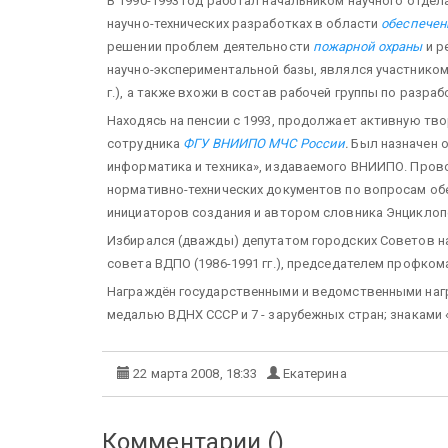
В 1990-1993 год работал начальником научного отдел
научно-технических разработках в области
обеспечен
решении проблем деятельности
пожарной охраны
и р
научно-экспериментальной базы, являлся участником
г.), а также вхожи в состав рабочей группы по разра
Находясь на пенсии с 1993, продолжает активную тв
сотрудника
ФГУ ВНИИПО МЧС России
.
Был назначен о
информатика и техника», издаваемого ВНИИПО. Прово
нормативно-технических документов по вопросам обе
инициаторов создания и автором словника Энциклоп
Избирался (дважды) депутатом городских Советов нар
совета ВДПО (1986-1991 гг.), председателем профкома
Награждён государственными и ведомственными награда
ме­далью ВДНХ СССР и 7 - зарубежных стран; знакам
22 марта 2008, 18:33
Екатерина
Комментарии (
)