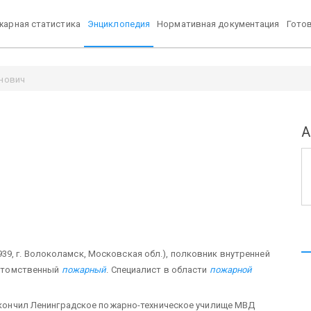
арная статистика
Энциклопедия
Нормативная документация
Гото
нович
ч
А
939, г. Волоколамск, Московская обл.), полковник внутренней
потомственный
пожарный
. Специалист в области
пожарной
 Окончил Ленинградское пожарно-техническое училище МВД