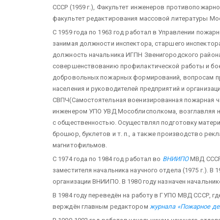
СССР (1959 г.), Факультет инженеров противопожарно
факультет редактирования массовой литературы Моск
С 1959 года по 1963 год работал в Управлении пожа
занимая должности инспектора, старшего инспектора
должность начальника ИГПН Звенигородского район
совершенствованию профилакти­ческой работы и бо
доброволь­ных пожарных формирований, вопросам пр
населения и руководителей предприятий и организаци
СВПЧ(Самостоятельная военизированная пожарная час
инженером УПО УВД Мособлисполкома, возглавляя 
с общественностью. Осуществлял подготовку мате­р
брошюр, буклетов и т. п., а также производство рекл
магнитофильмов.
С 1974 года по 1984 год работал во
ВНИИПО
МВД СССР,
заместителя начальника научного отдела (1975 г.). 
организации ВНИИПО. В 1980 году назначен начальни
В 1984 году переведён на работу в ГУПО МВД СССР, гд
верждён главным редактором
журнала «Пожарное де