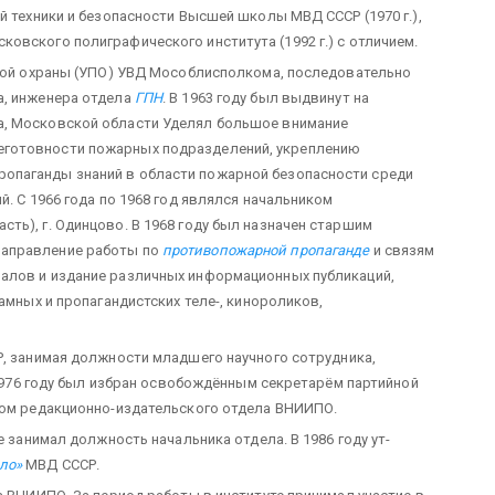
й техники и безопасности Высшей школы МВД СССР (1970 г.),
овского полиграфического института (1992 г.) с отличием.
рной охраны (УПО) УВД Мособлисполкома, последовательно
, инже­нера отдела
ГПН
. В 1963 году был выдвинут на
а, Московской области Уделял большое внимание
еготовности пожарных подразделений, укреплению
опаганды знаний в области пожарной безо­пасности среди
й. С 1966 года по 1968 год являлся начальником
ть), г. Одинцово. В 1968 году был назначен старшим
направление работы по
противопожарной пропаганде
и связям
иалов и издание различных информационных публикаций,
амных и пропагандистских теле-, кинороликов,
 занимая должности младшего научного сотрудника,
В 1976 году был избран освобождённым секретарём партийной
ком редакционно-издательского отдела ВНИИПО.
е занимал должность начальника отдела. В 1986 году ут­
ло»
МВД СССР.