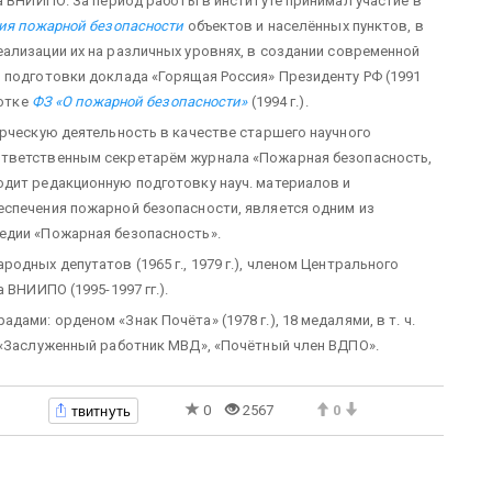
а ВНИИПО. За период работы в институте принимал участие в
ия пожарной безопасности
объектов и населённых пунктов, в
еализации их на различных уровнях, в создании совре­менной
 подготовки доклада «Горящая Россия» Президенту РФ (1991
ботке
ФЗ «О пожарной безопасности»
(1994 г.).
орческую деятельность в качестве старшего научного
тветственным секретарём журнала «Пожарная безо­пасность,
дит редакционную подготовку науч. материалов и
спечения пожарной безопасности, является одним из
едии «Пожарная безопасность».
одных депутатов (1965 г., 1979 г.), членом Центрального
 ВНИИПО (1995-1997 гг.).
ми: орденом «Знак Почёта» (1978 г.), 18 медалями, в т. ч.
и «Заслуженный работник МВД», «Почётный член ВДПО».
твитнуть
0
2567
0