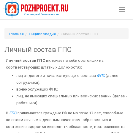
Toggl
naviga
Главная
Энциклопедия
Личный состав ГПС
Личный состав ГПС
Личный состав ГПС
включает в себя состоящих на
соответствующих штатных должностях:
лиц рядового и начальствующего состава
ФПС
(далее -
сотрудники);
военнослужащих ФПС;
лиц, не имеющих специальных или воинских званий (далее -
работники).
В
ГПС
принимаются граждане РФ не моложе 17 лет, способные
по своим личным и деловым качествам, образованию и
состоянию здоровья выполнять обязанности, возложенные на