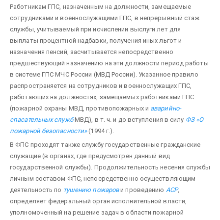
Работникам ГПС, назначенным на должно­сти, замещаемые
сотрудниками и военнослужащими ГПС, в непрерывный стаж
службы, учитываемый при исчислении выслуги лет для
выплаты процентной надбавки, получения иных льгот и
назначения пенсий, засчитывается непосредственно
предшествующий назначению на эти должности период работы
в системе ГПС МЧС России (МВД России). Указанное правило
распространяется на сотрудников и во­еннослужащих ГПС,
работающих на должностях, замещаемых работниками ГПС
(пожарной охраны МВД, противопожарных и
аварийно-
спасательных служб
МВД), в т. ч. и до вступления в силу
ФЗ «О
пожарной безопасности»
(1994 г.).
В ФПС проходят также службу государственные гражданские
служащие (в органах, где предусмотрен данный вид
государственной службы). Продолжительность несения службы
личным составом ФПС, непосредственно осу­ществляющим
деятельность по
тушению пожаров
и проведению
АСР
,
определяет федеральный орган исполнительной власти,
уполномоченный на решение задач в области пожарной