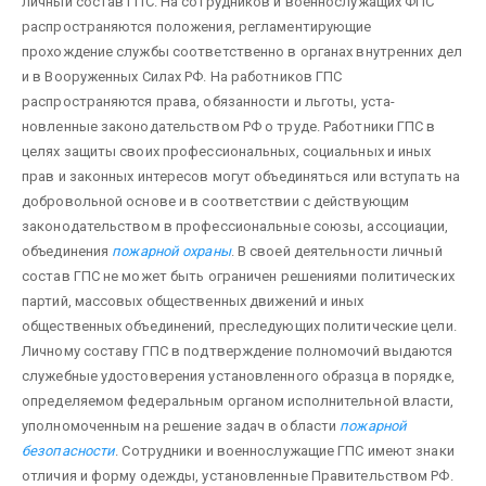
личный состав ГПС. На сотрудников и военнослужащих ФПС
распространяются положения, регламентирующие
прохождение службы соответственно в органах внутренних дел
и в Вооруженных Силах РФ. На работников ГПС
распространяются права, обязанности и льготы, уста­
новленные законодательством РФ о труде. Работники ГПС в
целях защиты своих профессиональных, социальных и иных
прав и законных интересов могут объединяться или вступать на
добровольной основе и в соответ­ствии с действующим
законодательством в профессиональные союзы, ассоциации,
объединения
пожарной охраны
. В своей деятельности личный
состав ГПС не может быть ограничен решениями политических
партий, массовых общественных движений и иных
общественных объединений, преследующих политические цели.
Личному составу ГПС в подтверждение полномочий выдаются
служебные удостоверения установленного образца в порядке,
определяемом федеральным органом исполнительной власти,
уполномоченным на решение задач в области
пожарной
безопасности
. Сотрудники и военнослужащие ГПС имеют знаки
отли­чия и форму одежды, установленные Правительством РФ.