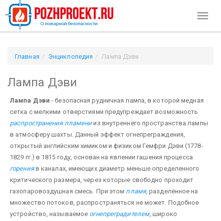
Toggl
naviga
Главная
Энциклопедия
Лампа Дэви
Лампа Дэви
Лампа Дэви
- безопасная рудничная лампа, в которой медная
сетка с мелкими отверстиями предупреждает возможность
распространения пламени
из внутреннего пространства лампы
в атмосфе­ру шахты. Данный эффект огнепреграждения,
открытый английским химиком и физиком Гемфри Дэви (1778-
1829 гг.) в 1815 году, основан на явлении гашения процесса
горения
в каналах, имеющих диаметр меньше определенного
критического размера, через которые свободно проходит
газопаровоздушная смесь. При этом
пламя
, разделённое на
множество потоков, распространяться не может. Подобное
устройство, на­зываемое
огнепреградителем
, широко