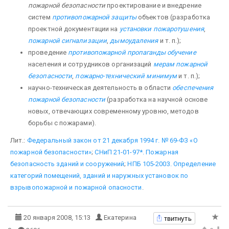
пожарной безопасности
проектирование и внедрение
систем
противопожарной защиты
объектов (разработка
проектной документации на
установки пожаротушения
,
пожарной сигнализации
,
дымоудаления
и т. п.);
проведение
противопожарной пропаганды
обучение
населения и сотрудников организаций
мерам пожарной
безопасности
,
пожарно-технический минимум
и т. п.);
научно-техническая деятельность в области
обеспечения
пожарной безопасности
(разработка на научной основе
новых, отвечающих современному уровню, методов
борьбы с пожарами).
Лит.:
Федеральный закон от 21 декабря 1994 г. № 69-ФЗ «О
пожарной безопасности»
;
СНиП 21-01-97*. Пожарная
безопасность зданий и сооружений
;
НПБ 105-2003. Определение
категорий помещений, зданий и наружных установок по
взрывопожарной и пожарной опасности
.
твитнуть
20 января 2008, 15:13
Екатерина