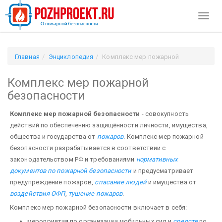
Toggl
naviga
Главная
Энциклопедия
Комплекс мер пожарной
безопасности
Комплекс мер пожарной
безопасности
Комплекс мер пожарной безопасности
- совокупность
действий по обеспечению защищённости личности, имущества,
общества и государства от
пожаров
. Комплекс мер пожарной
безопасности разрабатывается в соответствии с
законодательством РФ и требованиями
нормативных
документов по пожарной безопасности
и предусматривает
предупреждение пожаров,
спасание людей
и имущества от
воздействия ОФП
,
тушение пожаров
.
Комплекс мер пожарной безопасности включает в себя:
мероприятия по организации мобильных сил и
средств
по