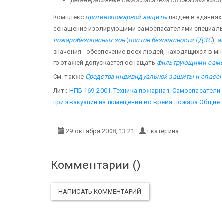
регенеративные самоспасатели со сжатым кисл
Комплекс
противопожарной защиты
людей в зданиях
оснащение изолирующими самоспасателями специальн
пожаробезопасных зон
(
постов безопасности ГДЗС
),
а
значения - обеспечение всех людей, находящихся в мн
го этажей допускается оснащать
фильтрующими само
См. также
Средства индивидуальной защиты и спасен
Лит.:
НПБ 169-2001. Техника пожарная. Самоспасател
при эвакуации из помещений во время пожара Общие 
29 октября 2008, 13:21
Екатерина
Комментарии (
)
НАПИСАТЬ КОММЕНТАРИЙ