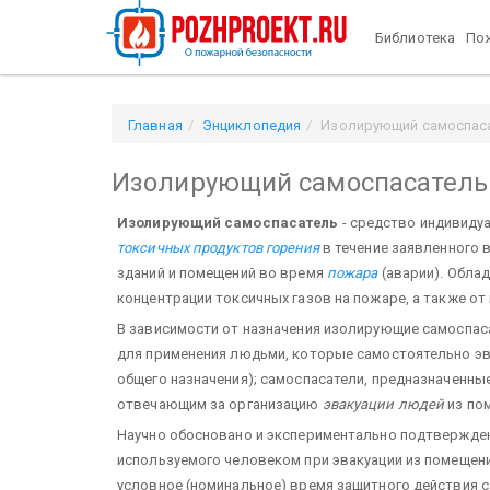
Библиотека
Пож
Главная
Энциклопедия
Изолирующий самоспас
Изолирующий самоспасатель
Изолирующий самоспасатель
- средство индивиду
токсичных продуктов горения
в течение заявленного 
зданий и помещений во время
пожара
(аварии). Облад
концентрации токсичных газов на пожаре, а также о
В зависимости от назначения изолирующие самоспас
для применения людьми, которые самостоятельно эв
общего назначения); самоспасатели, предназначенн
отвечающим за организацию
эвакуации людей
из по
Научно обосновано и экспериментально подтвержден
используемого человеком при эвакуации из помещени
условное (номинальное) время защитного действия с