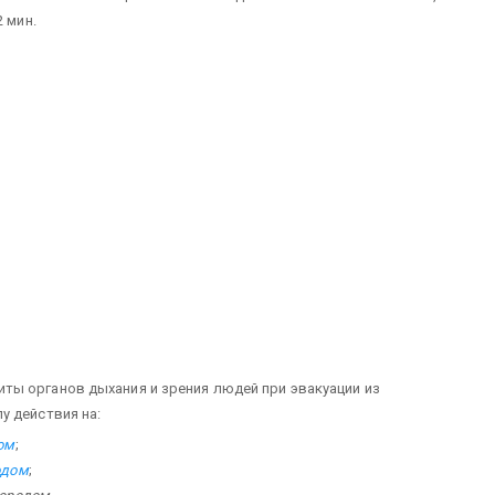
 мин.
ты органов дыхания и зрения людей при эвакуации из
у действия на:
ом
;
одом
;