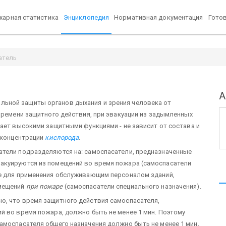
арная статистика
Энциклопедия
Нормативная документация
Гото
атель
А
альной защиты органов дыхания и зрения человека от
времени защитного действия, при эвакуации из задымленных
ает высокими защитными функциями - не зависит от состава и
т концентрации
кислорода
.
атели подразделяются на: самоспасатели, предназначенные
акуируются из помещений во время пожара (самоспасатели
ые для применения обслуживающим персоналом зданий,
мещений
при пожаре
(самоспасатели специального назначения).
о, что время защитного действия самоспасателя,
й во время пожара, должно быть не менее 1 мин. Поэтому
амоспасателя общего назначения должно быть не менее 1 мин,