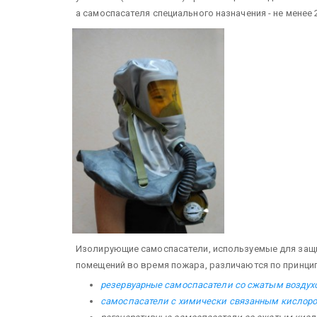
а самоспасателя специального назначения - не менее 2
Изолирующие самоспасатели, используемые для защи
помещений во время пожара, различаются по принцип
резервуарные самоспасатели со сжатым воздух
самоспасатели с химически связанным кислор