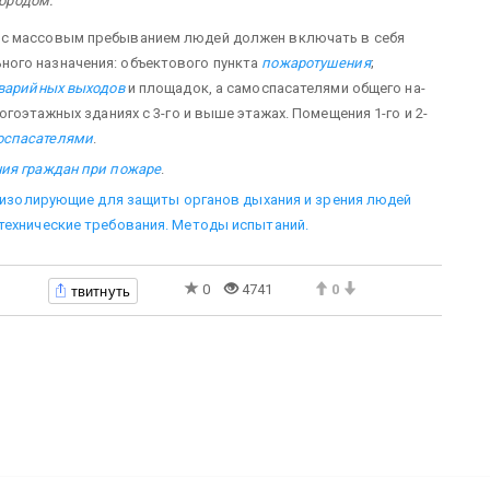
ородом.
 с массовым пребыванием людей должен включать в себя
ого назначения: объектового пункта
пожаротушения
;
варийных выходов
и площадок, а самоспасателями общего на­
огоэтажных зданиях с 3-го и выше этажах. Помещения 1-го и 2-
спасателями
.
ия граждан при пожаре
.
и изолирующие для защиты органов дыхания и зрения людей
технические требования. Методы испытаний.
твитнуть
0
4741
0