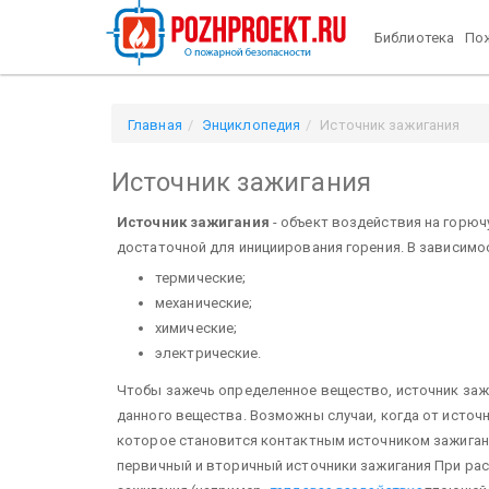
Библиотека
Пож
Главная
Энциклопедия
Источник зажигания
Источник зажигания
Источник зажигания
- объект воздействия на горюч
достаточной для инициирования горения. В зависимос
термические;
механические;
химические;
электрические.
Чтобы зажечь определенное вещество, источник заж
данного вещества. Возможны случаи, когда от источ
которое становится контактным источником зажигани
первичный и вторичный источники зажигания При ра