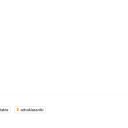
takte
odnoklassniki