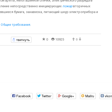
сигареты, непогашенной спички,
электрического разряда
в
явление непосредственно инициирующих
пожар
вторичных
евшиеся бумага, занавеска, питающий шнур электроприбора и
ь. Общие требования
.
твитнуть
0
10925
0
Facebook
Twitter
Google+
Mailru
vkon