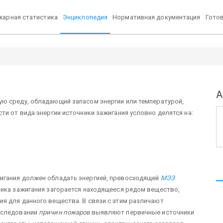
арная статистика
Энциклопедия
Нормативная документация
Гото
А
ую среду, обладающий запасом энергии или температурой,
ти от вида энергии источники зажигания условно делятся на:
игания должен обладать энергией, превосходящей
МЭЗ
ника зажигания загорается находящееся рядом вещество,
я для данного вещества. В связи с этим различают
сследовании
причин пожаров
выявляют первичные источники