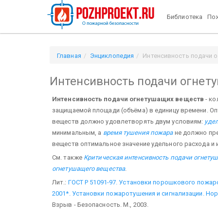
Библиотека
Пож
Главная
Энциклопедия
Интенсивность подачи 
Интенсивность подачи огнет
Интенсивность подачи огнетушащих веществ
- к
защищаемой площади (объёма) в единицу времени. О
веществ должно удовлетворять двум условиям:
уде
минимальным, а
время тушения пожара
не должно пр
веществ оптимальное значение удельного расхода и 
См. также
Критическая интенсивность подачи огнету
огнетушащего вещества
.
Лит.:
ГОСТ Р 51091-97. Установки порошкового пожар
2001*. Установки пожаротушения и сигнализации. Но
Взрыв - Безопасность. М., 2003.