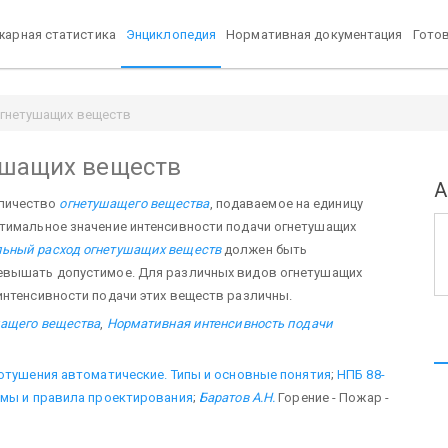
арная статистика
Энциклопедия
Нормативная документация
Гото
огнетушащих веществ
ушащих веществ
А
оличество
огнетушащего вещества
, подаваемое на единицу
птимальное значение интенсивности подачи огнетушащих
льный расход огнетушащих веществ
должен быть
евышать допустимое. Для различных видов огнетушащих
интенсивности подачи этих веществ различны.
шащего вещества
,
Нормативная интенсивность подачи
отушения автоматические. Типы и основные понятия
;
НПБ 88-
рмы и правила проектирования
;
Баратов А.Н.
Горение - Пожар -