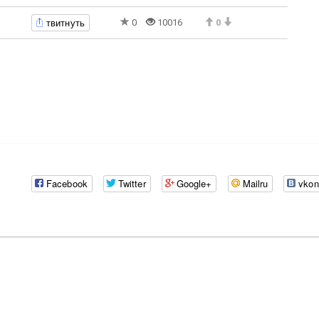
твитнуть
0
10016
0
Facebook
Twitter
Google+
Mailru
vkon