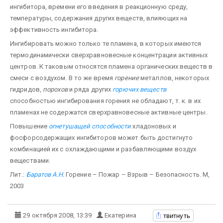
ингибитора, времени его введения в реакционную среду,
температуры, содержания других веществ, влияющих на
эффективность ингибитора.
Ингибировать можно только те пламена, в которых имеются
термодинамически сверхравновесные концентрации активных
центров. К таковым относятся пламена органических веществ в
смеси с воздухом. В то же время
горение
металлов, некоторых
гидридов,
порохов
и ряда других
горючих веществ
способностью ингибирования горения не обладают, т. к. в их
пламенах не содержатся сверхравновесные активные центры.
Повышение
огнетушащей способности
хладоновых и
фосфорсодержащих ингибиторов может быть достигнуто
комбинацией их с охлаждающими и разбавляющими воздух
веществами.
Лит.:
Баратов А.Н.
Горение – Пожар – Взрыв – Безопасность. М,
2003
твитнуть
29 октября 2008, 13:39
Екатерина