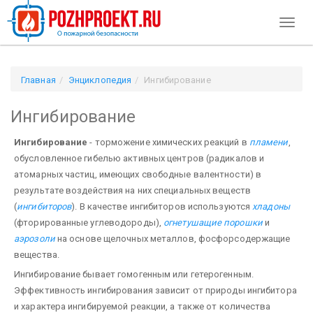
Toggl
naviga
Главная
Энциклопедия
Ингибирование
Ингибирование
Ингибирование
- торможение химических реакций в
пламени
,
обусловленное гибелью активных центров (радикалов и
атомарных частиц, имеющих свободные валентности) в
результате воздействия на них специальных веществ
(
ингибиторов
). В качестве ингибиторов используются
хладоны
(фторированные углеводороды),
огнетушащие порошки
и
аэрозоли
на основе щелочных металлов, фосфорсодержащие
вещества.
Ингибирование бывает гомогенным или гетерогенным.
Эффективность ингибирования зависит от природы ингибитора
и характера ингибируемой реакции, а также от количества