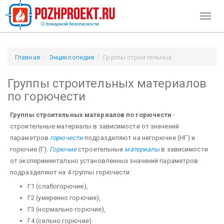
Toggl
naviga
Главная
Энциклопедия
Группы строительных
материалов по горючести
Группы строительных материалов
по горючести
Группы строительных материалов по горючести
-
строительные материалы в зависимости от значений
параметров
горючести
подразделяют на негорючие (НГ) и
горючие (Г).
Горючие
строительные
материалы
в зависимости
от экспериментально установленных значений параметров
подразделяют на 4 группы горючести:
Г1 (слабогорючие),
Г2 (умеренно горючие),
Г3 (нормально горючие),
Г4 (сильно горючие).