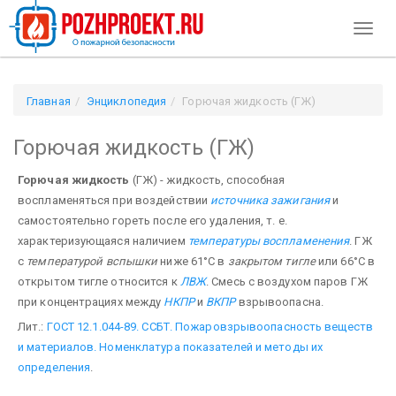
Toggl
naviga
Главная
Энциклопедия
Горючая жидкость (ГЖ)
Горючая жидкость (ГЖ)
Горючая жидкость
(ГЖ) - жидкость, способная
воспламеняться при воздействии
источника зажигания
и
самостоятельно гореть после его удаления, т. е.
характеризующаяся наличием
температуры воспламенения
. ГЖ
с
температурой вспышки
ниже 61°С в
закрытом тигле
или 66°С в
открытом тигле относится к
ЛВЖ
. Смесь с воздухом паров ГЖ
при концентрациях между
НКПР
и
ВКПР
взрывоопасна.
Лит.:
ГОСТ 12.1.044-89. ССБТ. Пожаровзрывоопасность веществ
и материалов. Номенклатура показателей и методы их
определения
.