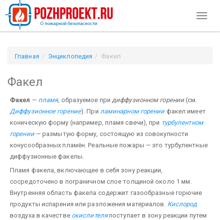
Toggl
naviga
Главная
Энциклопедия
Факел
Факел
Факел
—
пламя
, образуемое при
диффузионном горении
(см.
Диффузионное горение
). При
ламинарном горении
факел имеет
коническую форму (например, пламя свечи), при
турбулентном
горении
— размытую форму, состоящую из совокупности
конусообразных пламён. Реальные пожары — это турбулентные
диффузионные факелы.
Пламя факела, включающее в себя зону реакции,
сосредоточено в пограничном слое толщиной около 1 мм.
Внутренняя область факела содержит газообразные горючие
продукты испарения или разложения материалов.
Кислород
воздуха в качестве
окислителя
поступает в зону реакции путем