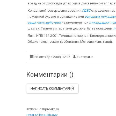
воздуха от диоксида углерода в дыхательном аппарат
Концепцией совершенствования
ГДЗС
определен пер
пожарной охране и оснащение ими
основных пожарны
защитного действия
незаменимы при
ликвидации по
шахтах. Такими аппаратами должны быть оснащены
п
Лит.: НПБ 164-2001. Техника пожарная. Кислородные
Общие технические требования. Методы испытаний.
28 октября 2008, 12:26
Екатерина
Комментарии (
)
НАПИСАТЬ КОММЕНТАРИЙ
©2024 Pozhproekt.ru
Created by Kukharev