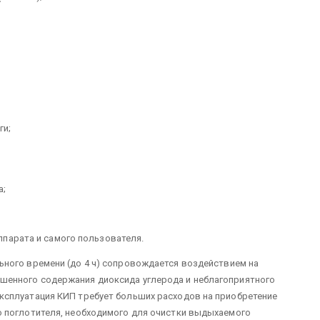
ги;
а;
парата и самого пользователя.
ьного времени (до 4 ч) сопровожда­ется воздействием на
шенного содержания диоксида углерода и неблагоприятного
ксплуатация КИП требует больших расходов на приобретение
о поглотителя, необходимого для очистки выдыхаемого