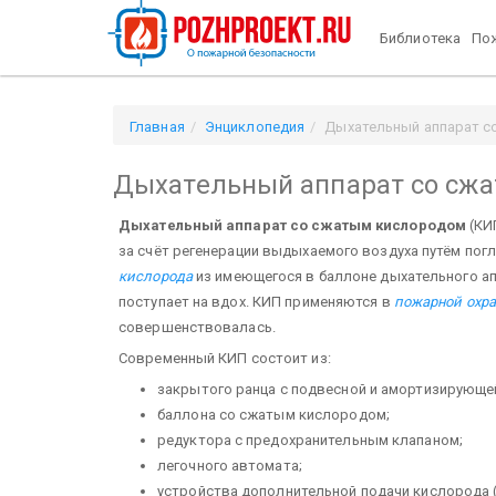
Библиотека
Пож
Главная
Энциклопедия
Дыхательный аппарат с
Дыхательный аппарат со сжа
Дыхательный аппарат со сжатым кислородом
(КИ
за счёт регенерации выдыхаемого воздуха путём пог
кислорода
из имеющегося в баллоне дыхательного ап
поступает на вдох. КИП применяются в
пожарной охр
совершенствовалась.
Современный КИП состоит из:
закрытого ранца с подвесной и амортизирующе
баллона со сжатым кислородом;
редуктора с предохранительным клапаном;
легочного автомата;
устройства дополнительной подачи кислорода (