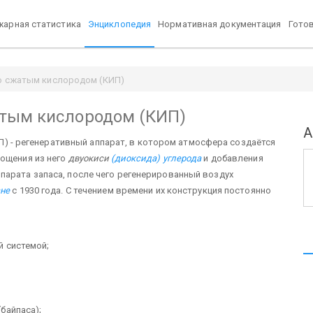
арная статистика
Энциклопедия
Нормативная документация
Гото
о сжатым кислородом (КИП)
тым кислородом (КИП)
А
П) - регенеративный аппарат, в котором атмосфера создаётся
лощения из него
двуокиси
(диоксида) углерода
и добавления
парата запаса, после чего регенерированный воздух
ане
с 1930 года. С течением времени их конструкция постоянно
й системой;
байпаса);