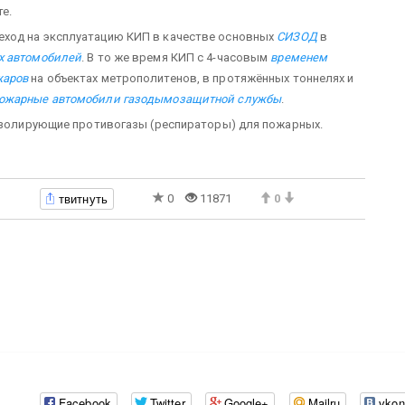
е.
еход на эксплуатацию КИП в качестве основных
СИЗОД
в
х автомобилей
. В то же время КИП с 4-часовым
временем
жаров
на объектах метрополитенов, в протяжённых тоннелях и
ожарные автомобили газодымозащитной службы
.
 изолирующие противогазы (респираторы) для пожарных.
твитнуть
0
11871
0
Facebook
Twitter
Google+
Mailru
vkon