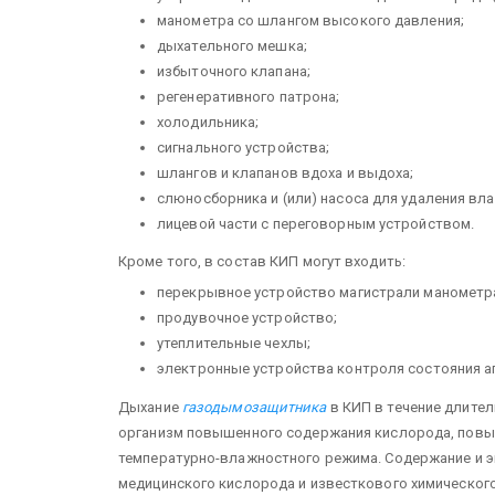
манометра со шлангом высокого давления;
дыхательного мешка;
избыточного клапана;
регенеративного патрона;
холодильника;
сигнального устройства;
шлангов и клапанов вдоха и выдоха;
слюносборника и (или) насоса для удаления вла
лицевой части с переговорным устройством.
Кроме того, в состав КИП могут входить:
перекрывное устройство магистрали манометр
продувочное устройство;
утеплительные чехлы;
электронные устройства контроля состояния ап
Дыхание
газодымозащитника
в КИП в течение длител
организм повышенного содержания кислорода, повы
температурно-влажностного режима. Содержание и э
медицинского кислорода и известкового химическог