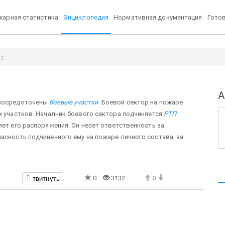
арная статистика
Энциклопедия
Нормативная документация
Гото
ре
А
 сосредоточены
боевые участки
. Боевой сектор на пожаре
х участков. Началник боевого сектора подчиняется
РТП
яет его распоряжения. Он несет ответственность за
асность подчиненного ему на пожаре личного состава, за
твитнуть
0
3132
0