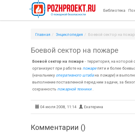
Библиотека
Пож
Главная
Энциклопедия
Боевой сектор на пожа
Боевой сектор на пожаре
Боевой сектор на пожаре
- территория, на которой
организуют при работе на
пожаре
пяти и более боевы
(начальнику
оперативного штаба
на
пожаре
) и выполн
выполнение поставленной перед ним задачи, за безоп
сохранность
пожарной техники
.
04 июля 2008, 11:14
Екатерина
Комментарии (
)