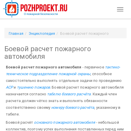
Toggl
naviga
Главная
Энциклопедия
Боевой расчет пожарного
автомобиля
Боевой расчет пожарного
автомобиля
Боевой расчет пожарного автомобиля
- первичное
тактико-
техническое подразделение пожарной охраны
, способное
самостоятельно выполнять отдельные задачи по проведению
АСР
и
тушению пожаров
. Боевой расчет пожарного автомобиля
назначается согласно
табелю боевого расчёта
. Каждый член
расчета должен чётко знать и выполнять обязанности
соответственно своему
номеру боевого расчёта
, указанному в
табеле.
Боевой расчёт
основного пожарного автомобиля
- небольшой
коллектив, поэтому успех выполнения поставленных перед ним