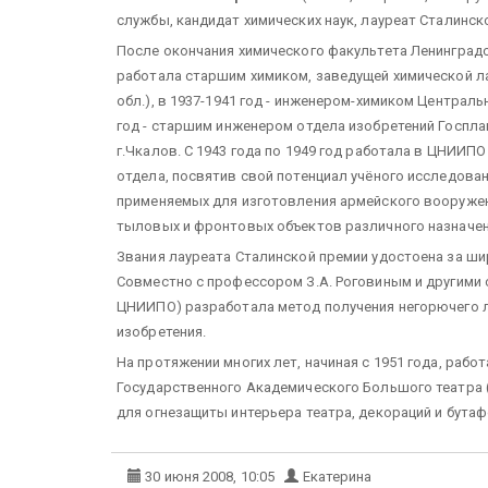
службы, кандидат химических наук, лауреат Сталинск
После окончания химического факультета Ленинградск
работала старшим химиком, заведущей химической ла
обл.), в 1937-1941 год - инженером-химиком Центра
год - старшим инженером отдела изобретений Госпла
г.Чкалов. С 1943 года по 1949 год работала в ЦНИИ
отдела, посвятив свой потенциал учёного исследов
применяемых для изготовления армейского вооружен
тыловых и фронтовых объектов различного назначен
Звания лауреата Сталинской премии удостоена за ши
Совместно с профессором З.А. Роговиным и другими 
ЦНИИПО) разработала метод получения негорючего ли
изобретения.
На протяжении многих лет, начиная с 1951 года, раб
Государственного Академического Большого театра (
для огнезащиты интерьера театра, декораций и бутаф
30 июня 2008, 10:05
Екатерина