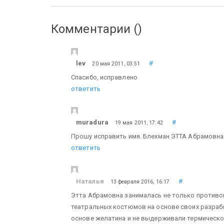
Комментарии (
)
lev
#
20 мая 2011, 03:51
Спасибо, исправлено
ответить
muradura
#
19 мая 2011, 17:42
Прошу исправить имя. Блехман ЭТТА Абрамовна
ответить
Наталья
#
13 февраля 2016, 16:17
Этта Абрамовна занималась не только противо
театральных костюмов на основе своих разраб
основе желатина и не выдерживали термической