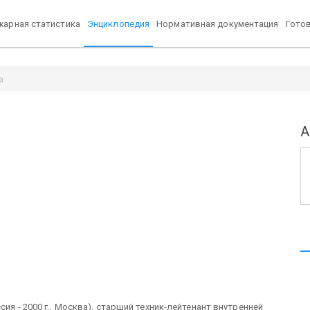
арная статистика
Энциклопедия
Нормативная документация
Гото
а
А
ссия - 2000 г., Москва), старший техник-лейтенант внутренней