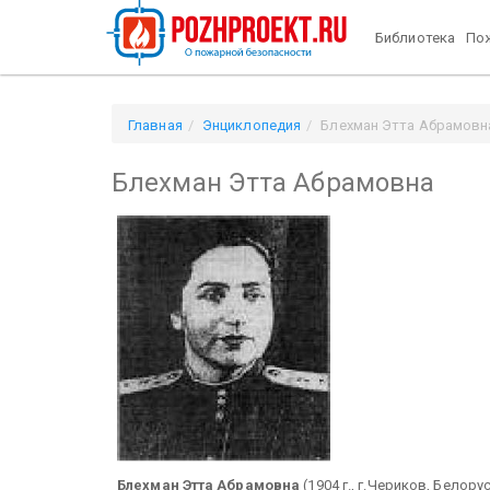
Библиотека
Пож
Главная
Энциклопедия
Блехман Этта Абрамовн
Блехман Этта Абрамовна
Блехман Этта Абрамовна
(1904 г., г.Чериков, Белору