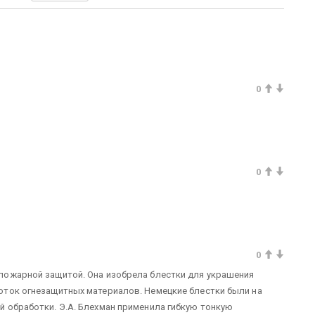
0
0
0
пожарной защитой. Она изобрела блестки для украшения
оток огнезащитных материалов. Немецкие блестки были на
 обработки. Э.А. Блехман применила гибкую тонкую