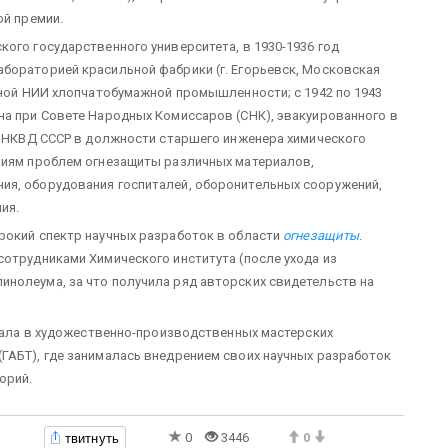
ой премии.
ого государственного университета, в 1930-1936 год
бораторией красильной фабрики (г. Егорьевск, Московская
льной НИИ хлопчатобумажной промышленности; с 1942 по 1943
на при Совете Народных Комиссаров (СНК), эвакуированного в
ПО НКВД СССР в должности старшего инженера химического
аниям проблем огнезащиты различных материалов,
ия, оборудования госпиталей, оборонительных сооружений,
ия.
рокий спектр научных разработок в области
огнезащиты
.
сотрудниками Химического института (после ухода из
нолеума, за что получила ряд авторских свидетельств на
отала в художественно-производственных мастерских
ГАБТ), где занималась внедрением своих научных разработок
орий.
твитнуть
0
3446
0