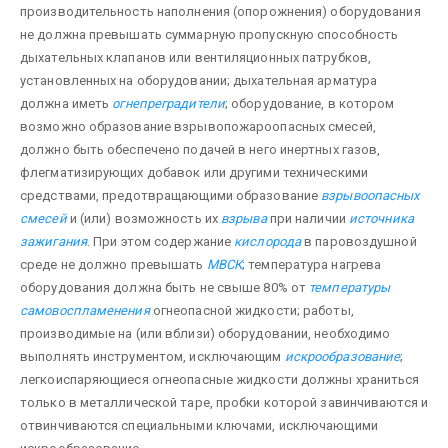
производительность наполнения (опорожнения) оборудования
не должна превышать суммарную пропускную способность
дыхательных клапанов или вентиляционных патрубков,
установленных на оборудовании; дыхательная арматура
должна иметь
огнепреградители
; оборудование, в котором
возможно образование взрывопожароопасных смесей,
должно быть обеспечено подачей в него инертных газов,
флегматизирующих добавок или другими техническими
средствами, предотвращающими образование
взрывоопасных
смесей
и (или) возможность их
взрыва
при наличии
источника
зажигания
. При этом содержание
кислорода
в паровоздушной
среде не должно превышать
МВСК
; температура нагрева
оборудования должна быть не свыше 80% от
температуры
самовоспламенения
огнеопасной жидкости; работы,
производимые на (или вблизи) оборудовании, необходимо
выполнять инструментом, исключающим
искрообразование
;
легкоиспаряющиеся огнеопасные жидкости должны храниться
только в металлической таре, пробки которой завинчиваются и
отвинчи­ваются специальными ключами, исключающими