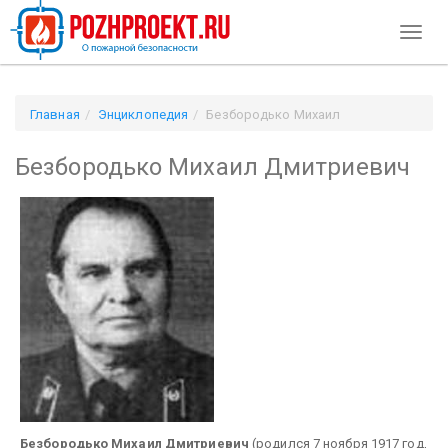
Toggl
naviga
Главная
Энциклопедия
Безбородько Михаил
Дмитриевич
Безбородько Михаил Дмитриевич
Безбородько Михаил Дмитриевич
(родился 7 ноября 1917 год,