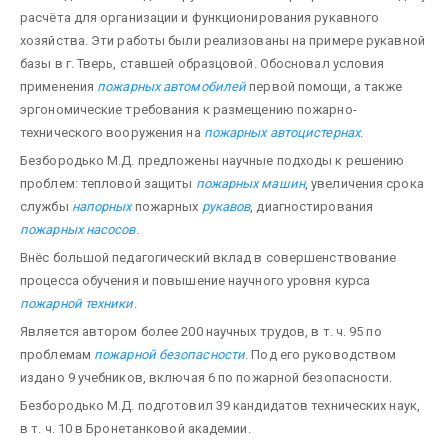
расчёта для организации и функционирования рукавного
хозяйства. Эти работы были реализованы на примере рукавной
базы в г. Тверь, ставшей образцовой. Обосновал условия
применения
пожарных автомобилей
первой помощи, а также
эргономические требования к размещению пожарно-
технического вооружения на
пожарных автоцистернах
.
Безбородько М.Д. предложены научные подходы к решению
проблем: тепловой защиты
пожарных машин
, увеличения срока
службы
напорных
пожарных
рукавов
, диагностирования
пожарных насосов
.
Внёс большой педагогический вклад в совершенствование
процесса обучения и повышение научного уровня курса
пожарной техники
.
Является автором более 200 научных трудов, в т. ч. 95 по
проблемам
пожарной безопасности
. Под его руководством
издано 9 учебников, включая 6 по пожарной безопасности.
Безбородько М.Д. подготовил 39 кандидатов технических наук,
в т. ч. 10 в Бронетанковой академии.