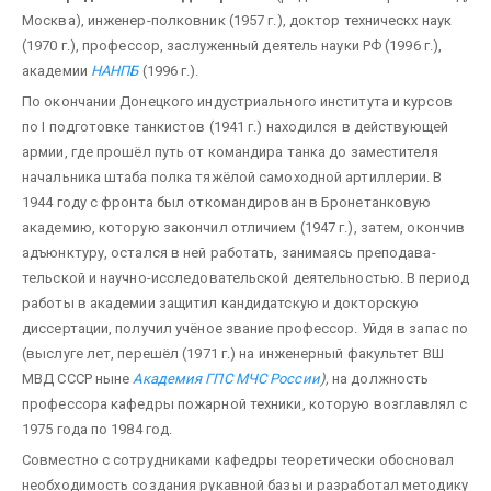
Москва), инженер-полковник (1957 г.), доктор техническх наук
(1970 г.), профессор, заслуженный деятель науки РФ (1996 г.),
академии
НАНПБ
(1996 г.).
По окончании Донецкого индустриального института и курсов
по I подготовке танкистов (1941 г.) находился в действующей
армии, где прошёл путь от командира танка до заместителя
начальника штаба полка тяжёлой самоходной артиллерии. В
1944 году с фронта был откомандирован в Бронетанковую
академию, которую закончил отличием (1947 г.), затем, окончив
адъюнктуру, остался в ней работать, занимаясь преподава­
тельской и научно-исследовательской деятельностью. В период
работы в академии защитил кандидатскую и докторскую
диссертации, получил учёное звание профессор. Уйдя в запас по
(выслуге лет, перешёл (1971 г.) на инженерный факультет ВШ
МВД СССР ныне
Академия ГПС МЧС России
),
на должность
профессора кафедры пожарной техники, которую возглавлял с
1975 года по 1984 год.
Совместно с сотрудниками кафедры теоретически обосновал
необходимость создания рукавной базы и разработал методику