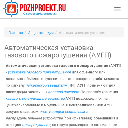
Toggl
naviga
Главная
Энциклопедия
Автоматическая установка
газового пожаротушения (АУГП)
Автоматическая установка
газового пожаротушения (АУГП)
Автоматическая установка газового пожаротушения
(АУГП)
-
установка газового пожаротушения
для объёмного или
локально-объёмного тушения очагов пожаров, срабатывающая
по сигналу
пожарного извещателя
(ПИ). АУГП применяют для
ликвидации различных
классов пожаров
. По способу хранения
газового огнетушащего вещества
АУГП подразделяют на
централизованные и модульные. В централизованной АУГП
сосуды с газовым
огнетушащим веществом
и
распределительные устройства
(при их наличии) объединяют в
станцию
пожаротушения
, которую размещают в специальное