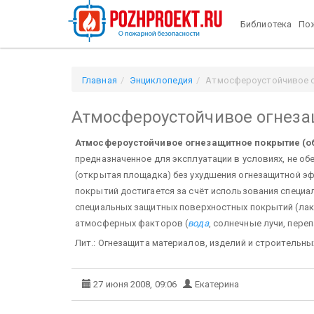
Библиотека
Пож
Главная
Энциклопедия
Атмосфероустойчивое о
Атмосфероустойчивое огнеза
Атмосфероустойчивое огнезащитное покрытие (о
предназначенное для эксплуатации в условиях, не о
(открытая площадка) без ухудшения огнезащитной 
покрытий достигается за счёт использования специа
специальных защитных поверхностных покрытий (лак
атмосферных факторов (
вода
, солнечные лучи, перепа
Лит.: Огнезащита материалов, изделий и строительных
27 июня 2008, 09:06
Екатерина