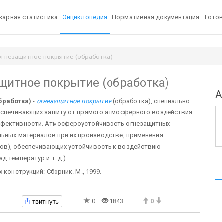
арная статистика
Энциклопедия
Нормативная документация
Гото
гнезащитное покрытие (обработка)
щитное покрытие (обработка)
А
бработка)
-
огнезащитное покрытие
(обработка), специально
беспечивающих защиту от прямого атмосферного воздействия
эффективности. Атмосфероустойчивость огнезащитных
льных материалов при их производстве, применения
ов), обеспечивающих устойчивость к воздействию
д температур и т. д.).
 конструкций: Сборник. М., 1999.
твитнуть
0
1843
0