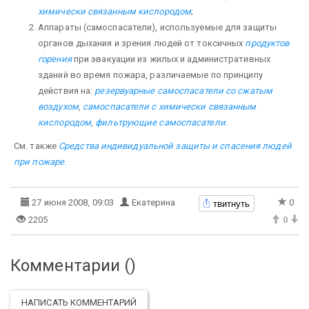
химически связанным кислородом
;
Аппараты (самоспасатели), используемые для защиты
органов дыхания и зрения людей от токсичных
продуктов
горения
при эвакуации из жилых и административных
зданий во время пожара, различаемые по принципу
действия на:
резервуарные самоспасатели со сжатым
воздухом
,
самоспасатели с химически связанным
кислородом
,
фильтрующие самоспасатели
.
См. также
Средства индивидуальной защиты и спасения людей
при пожаре
.
твитнуть
27 июня 2008, 09:03
Екатерина
0
2205
0
Комментарии (
)
НАПИСАТЬ КОММЕНТАРИЙ