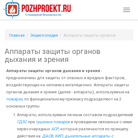
Toggl
naviga
Главная
Энциклопедия
Аппараты защиты органов
дыхания и зрения
Аппараты защиты органов
дыхания и зрения
Аппараты защиты органов дыхания и зрения
-
предназначены для защиты от опасных и вредных факторов,
воздействующих на человека ингаляционно. Аппараты защиты
органов дыхания и зрения (далее - аппараты), используемые на
пожарах
, по функциональному признаку подразделяют на 2
основных группы:
Аппараты, используемые личным составом подразделений
ГДЗС
при
тушении пожаров
и проведении связанных с ними
первоочередных
АСР
, которые различаются по принципу
действия на:
ДАСВ
,
КИП
,
дыхательные аппараты с