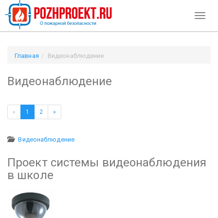
Toggl
naviga
Главная
Видеонаблюдение
Видеонаблюдение
«
1
2
»
Видеонаблюдение
Проект системы видеонаблюдения
в школе