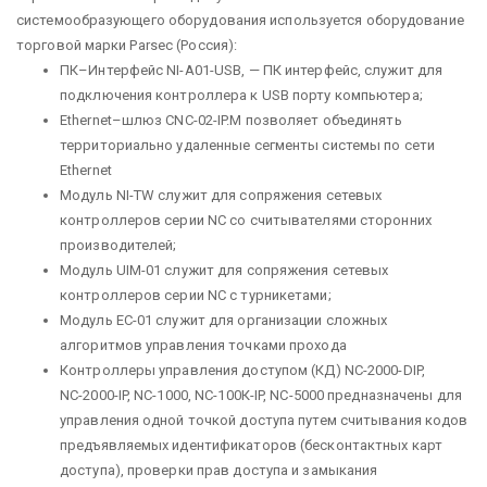
системообразующего оборудования используется оборудование
торговой марки Parsec (Россия):
ПК–Интерфейс NI-A01-USB, — ПК интерфейс, служит для
подключения контроллера к USB порту компьютера;
Ethernet–шлюз CNC-02-IP.M позволяет объединять
территориально удаленные сегменты системы по сети
Ethernet
Модуль NI-TW служит для сопряжения сетевых
контроллеров серии NC со считывателями сторонних
производителей;
Модуль UIM-01 служит для сопряжения сетевых
контроллеров серии NC с турникетами;
Модуль ЕС-01 служит для организации сложных
алгоритмов управления точками прохода
Контроллеры управления доступом (КД) NС-2000-DIP,
NС-2000-IP, NC-1000, NС-100К-IP, NC-5000 предназначены для
управления одной точкой доступа путем считывания кодов
предъявляемых идентификаторов (бесконтактных карт
доступа), проверки прав доступа и замыкания