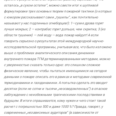
осталось „в сухом остатке“, можно свести итог к шутливой
формулировке трех основных теорем пожарной тактики (о которых
с юмором рассказывают сами „тушилы“, как почтительно
называют у нас подлинных огнеборцев!): 1—сухие дрова горят
лучше мокрых; 2 — контрабас горит дольше, чем скрипка; 3 (из
области тушения) — лей воду — вода пожар найдет!
А если
говорить серьезно о результатах этой международной научно-
исследовательской программы, учитывая все, что было изложено
выше о проблемах аналитического описания динамики
внутреннего пожара ТГМ детерминированными методами, можно
с уверенностью сказать только одно: это слишком сложное
физическое явление, чтобы пытаться имеющимися на сегодня
данными о пожаре описать его в рамках и методами современной
термодинамики и газодинамики. А попытка сделать это вводит
десятки (если не сотни и тысячи „неосведомленных“) в опасное
заблуждение с неизбежными трагическими последствиями в
будущем.
В итоге спрашивается, кому нужен и чего стоит такой
расчет с погрешностью 500 и даже 1000 %? Правда, говорят, у
современных „независимых аудиторов“ (в зависимости от