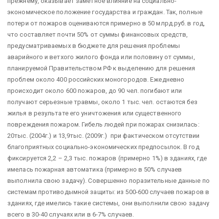
прежнему, оказывает заметное влияние на социально-
экономическое положение государства и граждан. Так, полные
потери от пожаров оцениваются примерно в 50 млрд.руб. в год,
что составляет почти 50% от суммы финансовых средств,
предусматриваемых в бюджете для решения проблемы
аварийного и ветхого жилого фонда или половину от суммы,
планируемой Правительством РФ к выделению для решения
проблем около 400 российских моногородов.
Ежедневно
происходит около 600 пожаров, до 90 чел. погибают или
получают серьезные травмы, около 1 тыс. чел. остаются без
жилья в результате его уничтожения или существенного
повреждения пожаром. Гибель людей при пожарах снизилась:
20тыс. (2004г.) и 13,9тыс. (2009г.) при фактическом отсутствии
благоприятных социально-экономических предпосылок. В год
фиксируется 2,2 – 2,3 тыс. пожаров (примерно 1%) в зданиях, где
имелась пожарная автоматика (примерно в 50% случаев
выполнила свою задачу). Совершенно поразительные данные по
системам противодымной защиты: из 500-600 случаев пожаров в
зданиях, где имелись такие системы, они выполнили свою задачу
всего в 30-40 случаях или в 6-7% случаев.